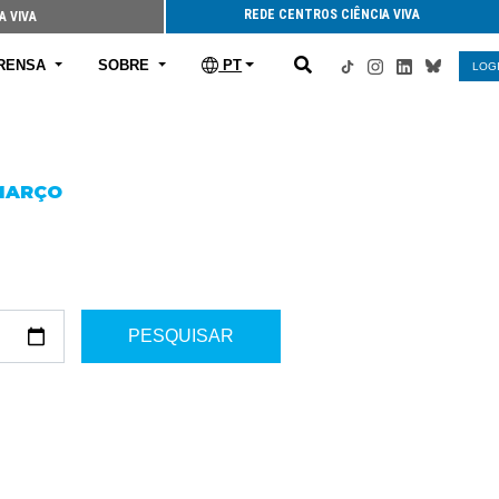
REDE CENTROS CIÊNCIA VIVA
A VIVA
RENSA
SOBRE
PT
LOG
 MARÇO