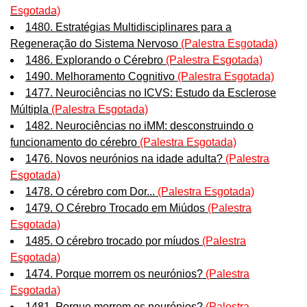
Esgotada)
1480. Estratégias Multidisciplinares para a
Regeneração do Sistema Nervoso
(Palestra Esgotada)
1486. Explorando o Cérebro
(Palestra Esgotada)
1490. Melhoramento Cognitivo
(Palestra Esgotada)
1477. Neurociências no ICVS: Estudo da Esclerose
Múltipla
(Palestra Esgotada)
1482. Neurociências no iMM: desconstruindo o
funcionamento do cérebro
(Palestra Esgotada)
1476. Novos neurónios na idade adulta?
(Palestra
Esgotada)
1478. O cérebro com Dor...
(Palestra Esgotada)
1479. O Cérebro Trocado em Miúdos
(Palestra
Esgotada)
1485. O cérebro trocado por míudos
(Palestra
Esgotada)
1474. Porque morrem os neurónios?
(Palestra
Esgotada)
1481. Porque morrem os neurónios?
(Palestra