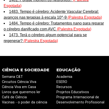
Esgotada)
1483. Tempo é cérebro: Acidente Vascular Cerebral:
avanços nas terapias à escala 10^-9
(Palestra Esgotada)
1484. Tempo é cérebro: Tratamentos nano para reparar
o cérebro danificado com AVC
(Palestra Esgotada)
1473. Terá o cérebro algum potencial para se
regenerar?
(Palestra Esgotada)
CIÊNCIA E SOCIEDADE
EDUCAÇÃO
Semana C&T
Academia
Circuitos Ciência Viva
ESERO
Ciência Viva em Casa
Recursos
Livros que queremos ler
Projetos Educativos
Café de Ciência
Programa Internacional de
Vacinas - o poder da ciência
Desenvolvimento Profissional