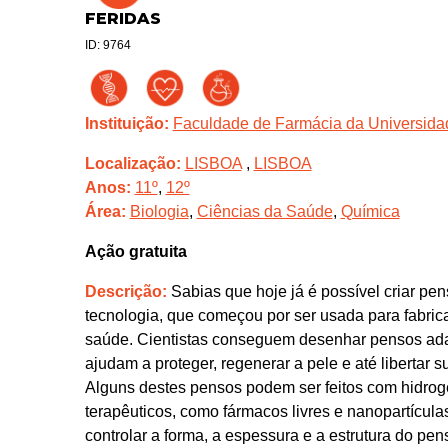
FERIDAS
ID: 9764
Instituição:
Faculdade de Farmácia da Universidade
Localização:
LISBOA
,
LISBOA
Anos:
11º
,
12º
Área:
Biologia
,
Ciências da Saúde
,
Química
Ação gratuita
Descrição:
Sabias que hoje já é possível criar p
tecnologia, que começou por ser usada para fabrica
saúde. Cientistas conseguem desenhar pensos adap
ajudam a proteger, regenerar a pele e até libertar s
Alguns destes pensos podem ser feitos com hidrogéi
terapêuticos, como fármacos livres e nanopartícula
controlar a forma, a espessura e a estrutura do pen