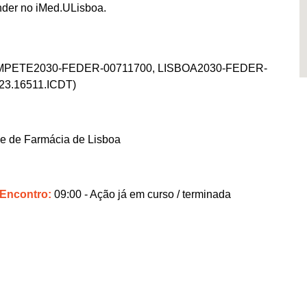
nder no iMed.ULisboa.
0 (COMPETE2030-FEDER-00711700, LISBOA2030-FEDER-
023.16511.ICDT)
de de Farmácia de Lisboa
 Encontro:
09:00
- Ação já em curso / terminada