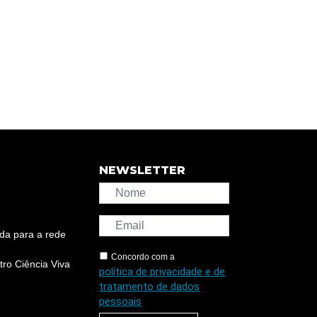
NEWSLETTER
da para a rede
Concordo com a
ro Ciência Viva
política de privacidade e de
tratamento de dados
pessoais