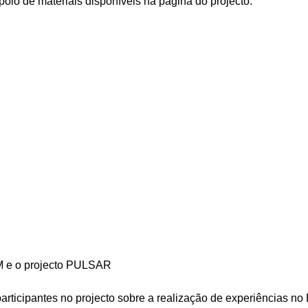
oio de materiais disponíveis na página do projecto:
EM e o projecto PULSAR
articipantes no projecto sobre a realização de experiências n