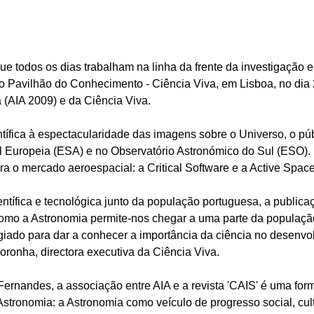
e todos os dias trabalham na linha da frente da investigação 
 Pavilhão do Conhecimento - Ciência Viva, em Lisboa, no dia 2
 (AIA 2009) e da Ciência Viva.
tífica à espectacularidade das imagens sobre o Universo, o públ
l Europeia (ESA) e no Observatório Astronómico do Sul (ESO
a o mercado aeroespacial: a Critical Software e a Active Spac
entífica e tecnológica junto da população portuguesa, a public
como a Astronomia permite-nos chegar a uma parte da populaç
legiado para dar a conhecer a importância da ciência no desenvo
ronha, directora executiva da Ciência Viva.
rnandes, a associação entre AIA e a revista 'CAIS' é uma forma
Astronomia: a Astronomia como veículo de progresso social, cult