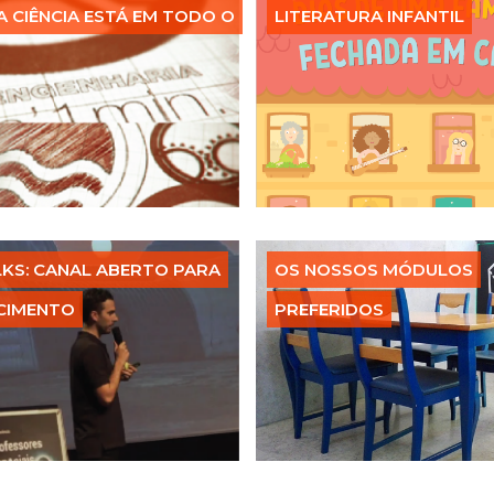
 CIÊNCIA ESTÁ EM TODO O
LITERATURA INFANTIL
KS: CANAL ABERTO PARA
OS NOSSOS MÓDULOS
CIMENTO
PREFERIDOS