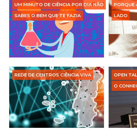
UM MINUTO DE CIÊNCIA POR DIA NÃO
PORQUE A
SABES O BEM QUE TE FAZIA
LADO
REDE DE CENTROS CIÊNCIA VIVA
OPEN TAL
O CONHE