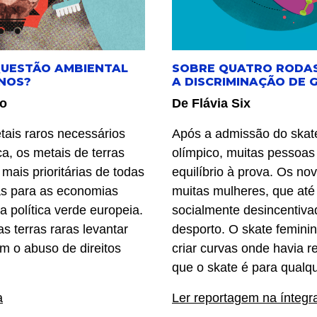
QUESTÃO AMBIENTAL
SOBRE QUATRO RODAS
ANOS?
A DISCRIMINAÇÃO DE 
so
De Flávia Six
tais raros necessários
Após a admissão do skat
ca, os metais de terras
olímpico, muitas pessoas
mais prioritárias de todas
equilíbrio à prova. Os no
cas para as economias
muitas mulheres, que at
 política verde europeia.
socialmente desincentivad
s terras raras levantar
desporto. O skate femini
m o abuso de direitos
criar curvas onde havia re
que o skate é para qualq
a
Ler reportagem na íntegr