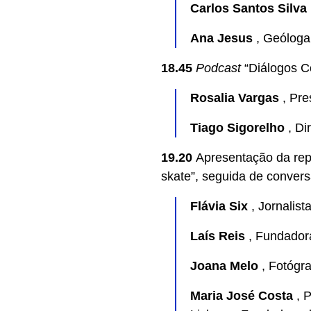
Carlos Santos Silva
Ana Jesus
, Geóloga
18.45
Podcast
“Diálogos C
Rosalia Vargas
, Pre
Tiago Sigorelho
, Di
19.20
Apresentação da rep
skate”, seguida de conver
Flávia Six
, Jornalist
Laís Reis
, Fundador
Joana Melo
, Fotógr
Maria José Costa
, 