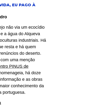
VIDA, EU PAGO À
edro
jo não via um ecocídio
o e a água do Alqueva
culturas industriais. Há
ue resta e há quem
renúncios do deserto.
a com uma menção
entro PINUS de
homenageia, há doze
 informação e as obras
maior conhecimento da
a portuguesa.
a