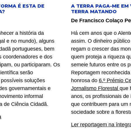
FORMA É ESTA DE
A TERRA PAGA-ME EM 
A?
TERRA MATANDO
De Francisco Colaço P
hecer a história da
Há cem anos que o Alente
gal e no mundo), alguns
assim. O dinheiro públic
cidadã portugueses, bem
regam o crescer das mono
s coordenadores e dos
quem proteja a riqueza q
ipam, ou participaram. Os
semeie futuros entre os p
ientífica serão
Reportagem reconhecid
possíveis soluções
honrosa do
6.º Prémio C
ades governamentais e
Jornalismo Florestal
que 
 movimento informal
anos, os profissionais de
a de Ciência Cidadã.
que contribuem para um 
sociedade sobre a florest
a
Ler reportagem na íntegr