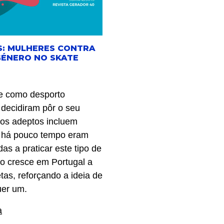
: MULHERES CONTRA
GÉNERO NO SKATE
e como desporto
 decidiram pôr o seu
vos adeptos incluem
é há pouco tempo eram
as a praticar este tipo de
no cresce em Portugal a
tas, reforçando a ideia de
uer um.
a