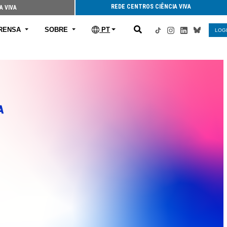
REDE CENTROS CIÊNCIA VIVA
A VIVA
RENSA
SOBRE
PT
LOG