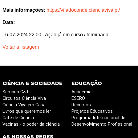
Mais informações:
https://viladoconde.cienciaviva.pt/
Data:
16-07-2024 22:00
- Ação já em curso / terminada
Voltar à listagem
CIÊNCIA E SOCIEDADE
EDUCAÇÃO
Semana C&T
Academia
Circuitos Ciência Viva
ESERO
Ciência Viva em Casa
Recursos
Livros que queremos ler
Projetos Educativos
Café de Ciência
Programa Internacional de
Vacinas - o poder da ciência
Desenvolvimento Profissional
AS NOSSAS REDES