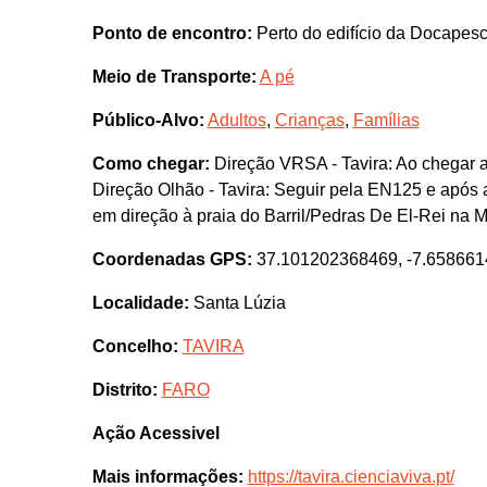
Ponto de encontro:
Perto do edifício da Docapes
Meio de Transporte:
A pé
Público-Alvo:
Adultos
,
Crianças
,
Famílias
Como chegar:
Direção VRSA - Tavira: Ao chegar a
Direção Olhão - Tavira: Seguir pela EN125 e após a
em direção à praia do Barril/Pedras De El-Rei na M
Coordenadas GPS:
37.101202368469, -7.65866
Localidade:
Santa Lúzia
Concelho:
TAVIRA
Distrito:
FARO
Ação Acessivel
Mais informações:
https://tavira.cienciaviva.pt/