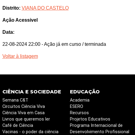
Distrito:
VIANA DO CASTELO
Ação Acessivel
Data:
22-08-2024 22:00
- Ação já em curso / terminada
Voltar à listagem
CIÊNCIA E SOCIEDADE
EDUCAÇÃO
Semana C&T
Academia
Circuitos Ciência Viva
ESERO
Ciência Viva em Casa
Recursos
Livros que queremos ler
Projetos Educativos
Café de Ciência
Programa Internacional de
Vacinas - o poder da ciência
Desenvolvimento Profissional