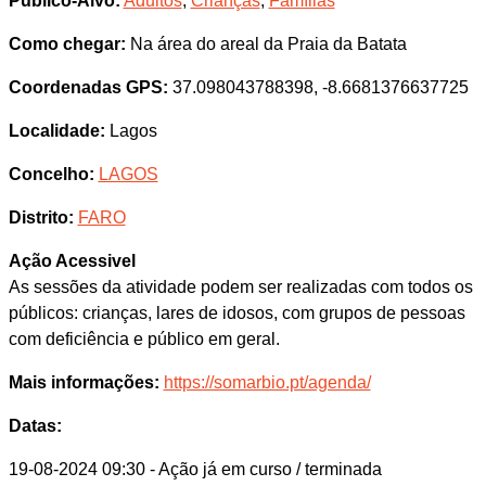
Público-Alvo:
Adultos
,
Crianças
,
Famílias
Como chegar:
Na área do areal da Praia da Batata
Coordenadas GPS:
37.098043788398, -8.6681376637725
Localidade:
Lagos
Concelho:
LAGOS
Distrito:
FARO
Ação Acessivel
As sessões da atividade podem ser realizadas com todos os
públicos: crianças, lares de idosos, com grupos de pessoas
com deficiência e público em geral.
Mais informações:
https://somarbio.pt/agenda/
Datas:
19-08-2024 09:30
- Ação já em curso / terminada