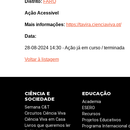
Distrito:
FARO
Ação Acessivel
Mais informações:
https://tavira.cienciaviva.pt/
Data:
28-08-2024 14:30
- Ação já em curso / terminada
Voltar à listagem
CIÊNCIA E
EDUCAÇÃO
SOCIEDADE
Academia
Semana C&T
ESERO
Circuitos Ciência Viva
Recursos
Ciência Viva em Casa
Projetos Educativos
Livros que queremos ler
Programa Internacional 