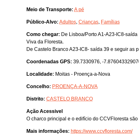
Meio de Transporte:
A pé
Público-Alvo:
Adultos
,
Crianças
,
Famílias
Como chegar:
De Lisboa/Porto A1-A23-IC8-saída 3
Viva da Floresta.
De Castelo Branco A23-IC8- saída 39 e seguir as p
Coordenadas GPS:
39.7330976, -7.87604332907
Localidade:
Moitas - Proença-a-Nova
Concelho:
PROENÇA-A-NOVA
Distrito:
CASTELO BRANCO
Ação Acessivel
O charco principal e o edifício do CCVFloresta são
Mais informações:
https://www.ccvfloresta.com/