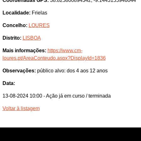
Coordenadas GPS:
38.825800894342, -9.1443155946044
Localidade:
Frielas
Concelho:
LOURES
Distrito:
LISBOA
Mais informações:
https://www.cm-
loures.pt/AreaConteudo.aspx?DisplayId=1836
Observações:
público alvo: dos 4 aos 12 anos
Data:
13-08-2024 10:00
- Ação já em curso / terminada
Voltar à listagem