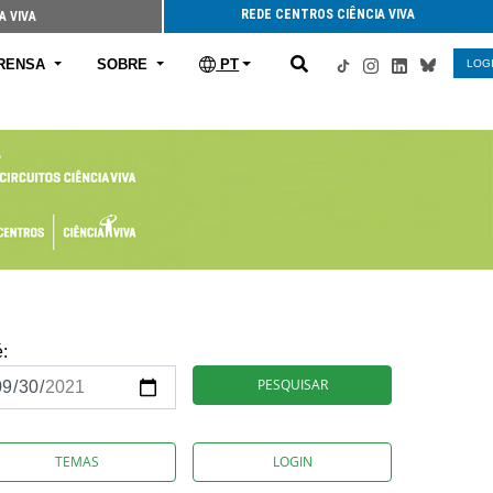
REDE CENTROS CIÊNCIA VIVA
A VIVA
RENSA
SOBRE
PT
LOG
é:
PESQUISAR
TEMAS
LOGIN