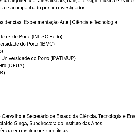
 da arquitectura, artes visuais, dança, design, música e teat
ista é acompanhado por um investigador.
idências: Experimentação Arte | Ciência e Tecnologia:
dores do Porto (INESC Porto)
iversidade do Porto (IBMC)
o)
da Universidade do Porto (IPATIMUP)
eiro (DFUA)
QB)
e Carvalho e Secretário de Estado da Ciência, Tecnologia e Ens
laide Ginga, Subdirectora do Instituto das Artes
ncia em instituições científicas.