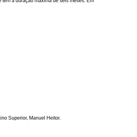
ro e têm a duração máxima de seis meses. Em
ino Superior, Manuel Heitor.