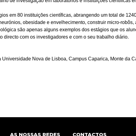
lho de investigação em laboratórios e instituições científicas 
ios em 80 instituições científicas, abrangendo um total de 124
 neurónios, obesidade e envelhecimento, construir micro-robôs,
ológica são apenas alguns exemplos dos estágios que os alunos
 directo com os investigadores e com o seu trabalho diário.
a Universidade Nova de Lisboa, Campus Caparica, Monte da C
AS NOSSAS REDES
CONTACTOS