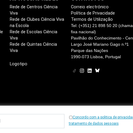
Rede de Centros Ciência
Correio electrónico
Viva
Política de Privacidade
Rede de Clubes Ciência Viva
Termos de Utilização
na Escola
Tel: (+351) 21 898 50 20 (chama
de
Rede de Escolas Ciência
fixa nacional)
Viva
Pavilhão do Conhecimento - Cent
Rede de Quintas Ciência
Largo José Mariano Gago n.º1
Viva
Parque das Nações
1990-073 Lisboa, Portugal
Logotipo
Concordo com a politica de privacida
tratamento de dados pessoais
© 1997
-2026, Ciência Viva