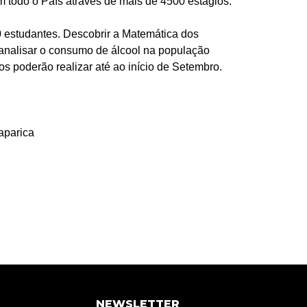
em todo o País através de mais de 4500 estágios.
0 estudantes. Descobrir a Matemática dos
 analisar o consumo de álcool na população
 poderão realizar até ao início de Setembro.
aparica
NEWSLETTER