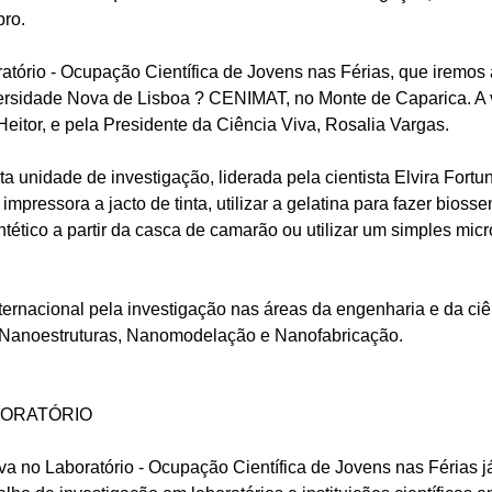
bro.
atório - Ocupação Científica de Jovens nas Férias, que iremos a
versidade Nova de Lisboa ? CENIMAT, no Monte de Caparica. A 
eitor, e pela Presidente da Ciência Viva, Rosalia Vargas.
unidade de investigação, liderada pela cientista Elvira Fortun
pressora a jacto de tinta, utilizar a gelatina para fazer biosse
ntético a partir da casca de camarão ou utilizar um simples mic
ernacional pela investigação nas áreas da engenharia e da ciên
de Nanoestruturas, Nanomodelação e Nanofabricação.
BORATÓRIO
va no Laboratório - Ocupação Científica de Jovens nas Férias j