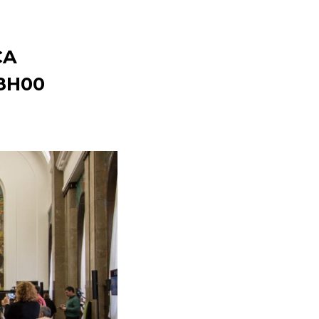
ÇA
18H00