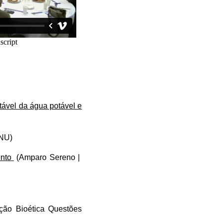
tável da água potável e
NU)
ento
(Amparo Sereno |
ão Bioética Questões