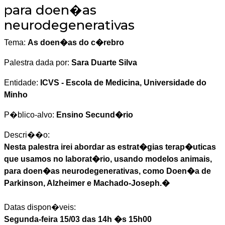
para doen�as
neurodegenerativas
Tema:
As doen�as do c�rebro
Palestra dada por:
Sara Duarte Silva
Entidade:
ICVS - Escola de Medicina, Universidade do
Minho
P�blico-alvo:
Ensino Secund�rio
Descri��o:
Nesta palestra irei abordar as estrat�gias terap�uticas
que usamos no laborat�rio, usando modelos animais,
para doen�as neurodegenerativas, como Doen�a de
Parkinson, Alzheimer e Machado-Joseph.�
Datas dispon�veis:
Segunda-feira 15/03 das 14h �s 15h00