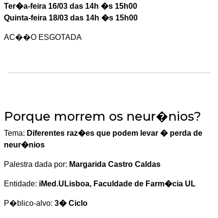
Ter�a-feira 16/03 das 14h �s 15h00
Quinta-feira 18/03 das 14h �s 15h00
AC��O ESGOTADA
Porque morrem os neur�nios?
Tema:
Diferentes raz�es que podem levar � perda de
neur�nios
Palestra dada por:
Margarida Castro Caldas
Entidade:
iMed.ULisboa, Faculdade de Farm�cia UL
P�blico-alvo:
3� Ciclo