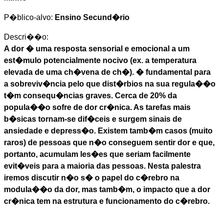
P�blico-alvo:
Ensino Secund�rio
Descri��o:
A dor � uma resposta sensorial e emocional a um
est�mulo potencialmente nocivo (ex. a temperatura
elevada de uma ch�vena de ch�). � fundamental para
a sobreviv�ncia pelo que dist�rbios na sua regula��o
t�m consequ�ncias graves. Cerca de 20% da
popula��o sofre de dor cr�nica. As tarefas mais
b�sicas tornam-se dif�ceis e surgem sinais de
ansiedade e depress�o. Existem tamb�m casos (muito
raros) de pessoas que n�o conseguem sentir dor e que,
portanto, acumulam les�es que seriam facilmente
evit�veis para a maioria das pessoas. Nesta palestra
iremos discutir n�o s� o papel do c�rebro na
modula��o da dor, mas tamb�m, o impacto que a dor
cr�nica tem na estrutura e funcionamento do c�rebro.