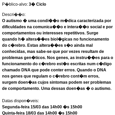
P�blico-alvo:
3� Ciclo
Descri��o:
O autismo � uma condi��o m�dica caracterizada por
dificuldades na comunica��o e intera��o social e por
comportamentos ou interesses repetitivos. Surge
quando h� altera��es biol�gicas no funcionamento
do c�rebro. Estas altera��es s�o ainda mal
conhecidas, mas sabe-se que por vezes resultam de
problemas gen�ticos. Nos genes, as instru��es para o
funcionamento do c�rebro est�o escritas num c�digo
chamado DNA que pode conter erros. Quando o DNA
nos genes que regulam o c�rebro cont�m erros,
surgem doen�as cujos sintomas podem ser problemas
de comportamento. Uma dessas doen�as � o autismo.
Datas dispon�veis:
Segunda-feira 15/03 das 14h00 �s 15h00
Quinta-feira 18/03 das 14h00 �s 15h00