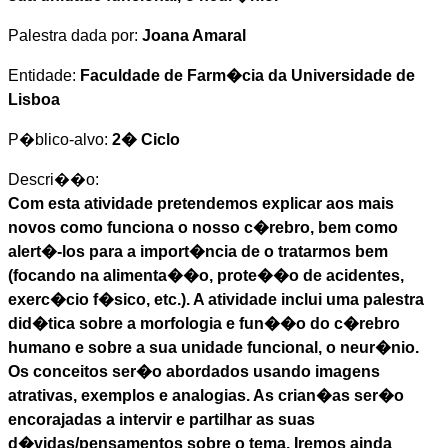
Palestra dada por:
Joana Amaral
Entidade:
Faculdade de Farm�cia da Universidade de
Lisboa
P�blico-alvo:
2� Ciclo
Descri��o:
Com esta atividade pretendemos explicar aos mais
novos como funciona o nosso c�rebro, bem como
alert�-los para a import�ncia de o tratarmos bem
(focando na alimenta��o, prote��o de acidentes,
exerc�cio f�sico, etc.). A atividade inclui uma palestra
did�tica sobre a morfologia e fun��o do c�rebro
humano e sobre a sua unidade funcional, o neur�nio.
Os conceitos ser�o abordados usando imagens
atrativas, exemplos e analogias. As crian�as ser�o
encorajadas a intervir e partilhar as suas
d�vidas/pensamentos sobre o tema. Iremos ainda