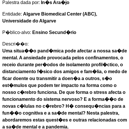
Palestra dada por:
In�s Ara�jo
Entidade:
Algarve Biomedical Center (ABC),
Universidade do Algarve
P�blico-alvo:
Ensino Secund�rio
Descri��o:
Uma situa��o pand�mica pode afectar a nossa sa�de
mental. A ansiedade provocada pelos confinamentos, o
receio durante per�odos de isolamento profil�ctico, o
distanciamento f�sico dos amigos e fam�lia, o medo de
ficar doente ou transmitir a doen�a a outros, s�o
est�mulos que podem ter impacto na forma como o
nosso c�rebro funciona. De que forma o stress afecta o
funcionamento do sistema nervoso? E a forma��o de
novas c�lulas no c�rebro? H� consequ�ncias para a
fun��o cognitiva e a sa�de mental? Nesta palestra,
abordaremos estas quest�es e outras relacionadas com
a sa�de mental e a pandemia.