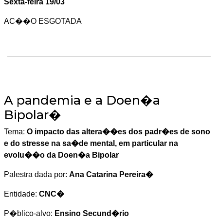
Sexta-feira 19/03
AC��O ESGOTADA
A pandemia e a Doen�a
Bipolar�
Tema:
O impacto das altera��es dos padr�es de sono
e do stresse na sa�de mental, em particular na
evolu��o da Doen�a Bipolar
Palestra dada por:
Ana Catarina Pereira�
Entidade:
CNC�
P�blico-alvo:
Ensino Secund�rio