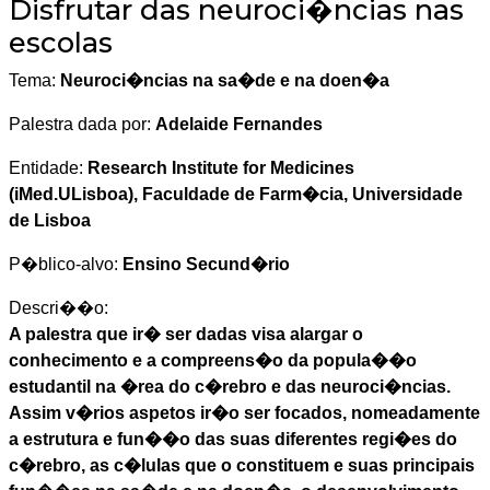
Disfrutar das neuroci�ncias nas
escolas
Tema:
Neuroci�ncias na sa�de e na doen�a
Palestra dada por:
Adelaide Fernandes
Entidade:
Research Institute for Medicines
(iMed.ULisboa), Faculdade de Farm�cia, Universidade
de Lisboa
P�blico-alvo:
Ensino Secund�rio
Descri��o:
A palestra que ir� ser dadas visa alargar o
conhecimento e a compreens�o da popula��o
estudantil na �rea do c�rebro e das neuroci�ncias.
Assim v�rios aspetos ir�o ser focados, nomeadamente
a estrutura e fun��o das suas diferentes regi�es do
c�rebro, as c�lulas que o constituem e suas principais