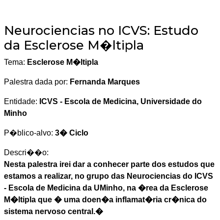
Neurociencias no ICVS: Estudo
da Esclerose M�ltipla
Tema:
Esclerose M�ltipla
Palestra dada por:
Fernanda Marques
Entidade:
ICVS - Escola de Medicina, Universidade do
Minho
P�blico-alvo:
3� Ciclo
Descri��o:
Nesta palestra irei dar a conhecer parte dos estudos que
estamos a realizar, no grupo das Neurociencias do ICVS
- Escola de Medicina da UMinho, na �rea da Esclerose
M�ltipla que � uma doen�a inflamat�ria cr�nica do
sistema nervoso central.�