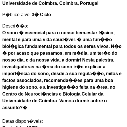
Universidade de Coimbra, Coimbra, Portugal
P�blico-alvo:
3� Ciclo
Descri��o:
O sono � essencial para o nosso bem-estar f�sico,
mental e para uma vida saud�vel. � uma fun��o
biol�gica fundamental para todos os seres vivos. N�o
� por acaso que passamos, em m�dia, um ter�o do
nosso dia, e da nossa vida, a dormir! Nesta palestra,
investigadoras na �rea do sono ir�o explicar a
import�ncia do sono, desde a sua regula��o, mitos e
factos associados, recomenda��es para uma boa
higiene do sono, e a investiga��o feita na �rea, no
Centro de Neuroci�ncias e Biologia Celular da
Universidade de Coimbra. Vamos dormir sobre o
assunto?�
Datas dispon�veis: