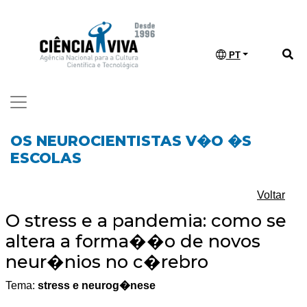
PT
OS NEUROCIENTISTAS V�O �S
ESCOLAS
Voltar
O stress e a pandemia: como se
altera a forma��o de novos
neur�nios no c�rebro
Tema:
stress e neurog�nese