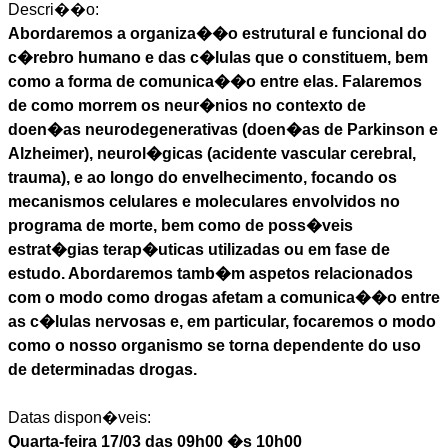
Descri��o:
Abordaremos a organiza��o estrutural e funcional do
c�rebro humano e das c�lulas que o constituem, bem
como a forma de comunica��o entre elas. Falaremos
de como morrem os neur�nios no contexto de
doen�as neurodegenerativas (doen�as de Parkinson e
Alzheimer), neurol�gicas (acidente vascular cerebral,
trauma), e ao longo do envelhecimento, focando os
mecanismos celulares e moleculares envolvidos no
programa de morte, bem como de poss�veis
estrat�gias terap�uticas utilizadas ou em fase de
estudo. Abordaremos tamb�m aspetos relacionados
com o modo como drogas afetam a comunica��o entre
as c�lulas nervosas e, em particular, focaremos o modo
como o nosso organismo se torna dependente do uso
de determinadas drogas.
Datas dispon�veis:
Quarta-feira 17/03 das 09h00 �s 10h00