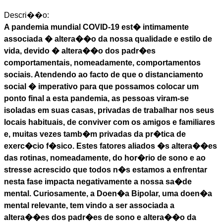
Descri��o:
A pandemia mundial COVID-19 est� intimamente
associada � altera��o da nossa qualidade e estilo de
vida, devido � altera��o dos padr�es
comportamentais, nomeadamente, comportamentos
sociais. Atendendo ao facto de que o distanciamento
social � imperativo para que possamos colocar um
ponto final a esta pandemia, as pessoas viram-se
isoladas em suas casas, privadas de trabalhar nos seus
locais habituais, de conviver com os amigos e familiares
e, muitas vezes tamb�m privadas da pr�tica de
exerc�cio f�sico. Estes fatores aliados �s altera��es
das rotinas, nomeadamente, do hor�rio de sono e ao
stresse acrescido que todos n�s estamos a enfrentar
nesta fase impacta negativamente a nossa sa�de
mental. Curiosamente, a Doen�a Bipolar, uma doen�a
mental relevante, tem vindo a ser associada a
altera��es dos padr�es de sono e altera��o da