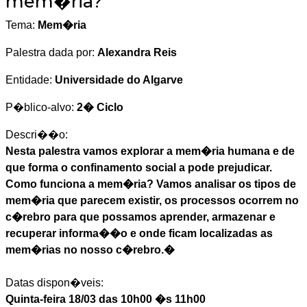
mem�ria?
Tema:
Mem�ria
Palestra dada por:
Alexandra Reis
Entidade:
Universidade do Algarve
P�blico-alvo:
2� Ciclo
Descri��o:
Nesta palestra vamos explorar a mem�ria humana e de
que forma o confinamento social a pode prejudicar.
Como funciona a mem�ria? Vamos analisar os tipos de
mem�ria que parecem existir, os processos ocorrem no
c�rebro para que possamos aprender, armazenar e
recuperar informa��o e onde ficam localizadas as
mem�rias no nosso c�rebro.�
Datas dispon�veis:
Quinta-feira 18/03 das 10h00 �s 11h00