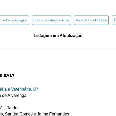
Todos os estágios
Todos os estágios Livres
Anos de Escolaridade
Á
Listagem em Atualização
S SAL?
ria e Veterinária, I.P.
 de Alvarenga
 + Tarde
es, Sandra Gomes e Jaime Fernandes