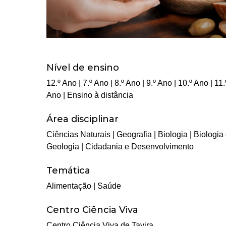
Nível de ensino
12.º Ano
|
7.º Ano
|
8.º Ano
|
9.º Ano
|
10.º Ano
|
11.
Ano
|
Ensino à distância
Área disciplinar
Ciências Naturais
|
Geografia
|
Biologia
|
Biologia
Geologia
|
Cidadania e Desenvolvimento
Temática
Alimentação
|
Saúde
Centro Ciência Viva
Centro Ciência Viva de Tavira