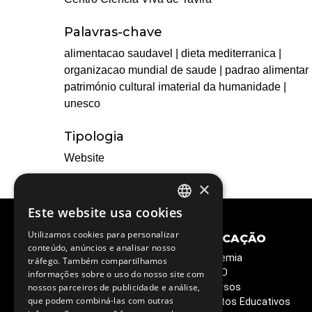
Palavras-chave
alimentacao saudavel | dieta mediterranica |
organizacao mundial de saude | padrao alimentar 
património cultural imaterial da humanidade |
unesco
Tipologia
Website
×
Este website usa cookies
PORTUGUESE
Utilizamos cookies para personalizar
CIÊNCIA E
EDUCAÇÃO
ENGLISH
conteúdo, anúncios e analisar nosso
SOCIEDADE
Academia
tráfego. Também compartilhamos
Semana C&T
ESERO
informações sobre o uso do nosso site com
Circuitos Ciência Viva
Recursos
nossos parceiros de publicidade e análise,
Ciência Viva em Casa
que podem combiná-las com outras
Projetos Educativos