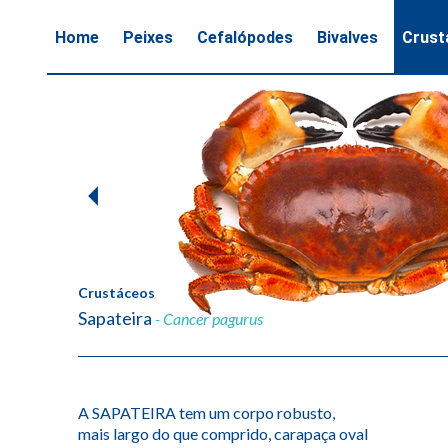
Home
Peixes
Cefalópodes
Bivalves
Crust
1
of
2
Crustáceos
Sapateira
- Cancer pagurus
A SAPATEIRA tem um corpo robusto,
mais largo do que comprido, carapaça oval