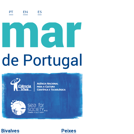
PT
EN
ES
Bivalves
Peixes