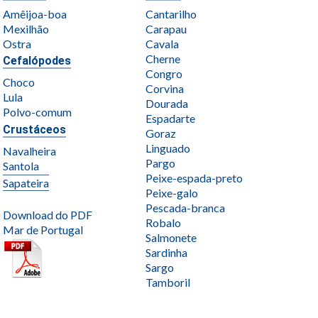
Amêijoa-boa
Cantarilho
Mexilhão
Carapau
Ostra
Cavala
Cherne
Cefalópodes
Congro
Choco
Corvina
Lula
Dourada
Polvo-comum
Espadarte
Crustáceos
Goraz
Linguado
Navalheira
Pargo
Santola
Peixe-espada-preto
Sapateira
Peixe-galo
Pescada-branca
Download do PDF
Robalo
Mar de Portugal
Salmonete
Sardinha
Sargo
Tamboril