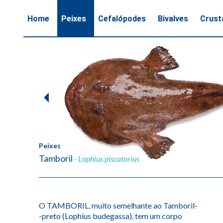
Home
Peixes
Cefalópodes
Bivalves
Crust
1
of
2
Peixes
Tamboril
- Lophius piscatorius
O TAMBORIL, muito semelhante ao Tamboril-
-preto (Lophius budegassa), tem um corpo