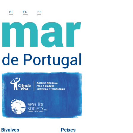
PT
EN
ES
podes
o
Bivalves
Peixes