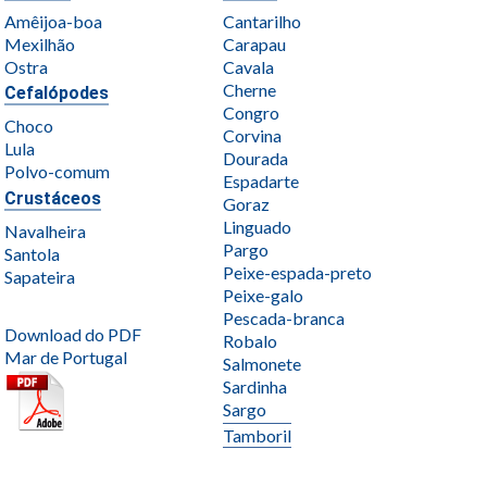
Amêijoa-boa
Cantarilho
Mexilhão
Carapau
Ostra
Cavala
Cherne
Cefalópodes
Congro
Choco
Corvina
Lula
Dourada
Polvo-comum
Espadarte
Crustáceos
Goraz
Linguado
Navalheira
Pargo
Santola
Peixe-espada-preto
Sapateira
Peixe-galo
Pescada-branca
Download do PDF
Robalo
Mar de Portugal
Salmonete
Sardinha
Sargo
Tamboril