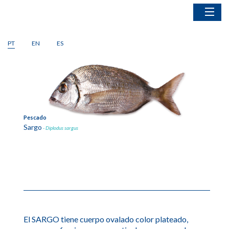
Home
PT
EN
ES
Pescado
1
of
2
Cefalópodes
Bivalvos
Crustáceos
Artes de Pesca
Pescado
Cefaló
Sargo
Calam
- Diplodus sargus
El SARGO tiene cuerpo ovalado color plateado,