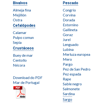
Bivalvos
Pescado
Almeja fina
Congrio
Mejillón
Corvina
Ostra
Dorada
Estornino
Cefalópodes
Gallineta
Calamar
Goraz
Pulpo comun
Jurel
Sepia
Lenguado
Crustáceos
Lubina
Merluza europea
Buey de mar
Mero
Centollo
Pargo
Nécora
Pez de San Pedro
Pez espada
Download do PDF
Rape
Mar de Portugal
Sable negro
Salmonete
Sardina
Sargo