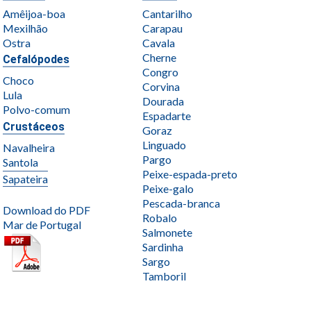
Amêijoa-boa
Cantarilho
Mexilhão
Carapau
Ostra
Cavala
Cherne
Cefalópodes
Congro
Choco
Corvina
Lula
Dourada
Polvo-comum
Espadarte
Crustáceos
Goraz
Linguado
Navalheira
Pargo
Santola
Peixe-espada-preto
Sapateira
Peixe-galo
Pescada-branca
Download do PDF
Robalo
Mar de Portugal
Salmonete
Sardinha
Sargo
Tamboril