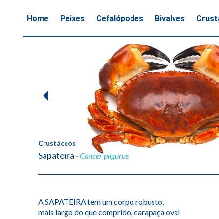
Home
Peixes
Cefalópodes
Bivalves
Crust
1
of
2
Crustáceos
Sapateira
- Cancer pagurus
A SAPATEIRA tem um corpo robusto,
mais largo do que comprido, carapaça oval