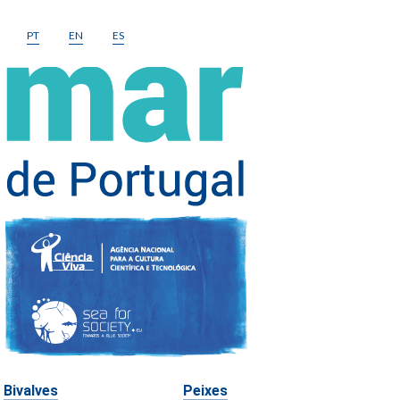
PT
EN
ES
Bivalves
Peixes