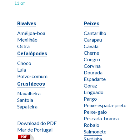
11 cm
Bivalves
Peixes
Amêijoa-boa
Cantarilho
Mexilhão
Carapau
Ostra
Cavala
Cherne
Cefalópodes
Congro
Choco
Corvina
Lula
Dourada
Polvo-comum
Espadarte
Crustáceos
Goraz
Linguado
Navalheira
Pargo
Santola
Peixe-espada-preto
Sapateira
Peixe-galo
Pescada-branca
Download do PDF
Robalo
Mar de Portugal
Salmonete
Sardinha