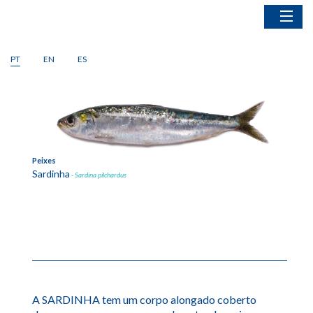
Home
PT
EN
ES
Peixes
1
of
2
Cefalópodes
Bivalves
Crustáceos
Artes de Pesca
Peixes
Peixes
Sardinha
Sargo
- Sardina pilchardus
A SARDINHA tem um corpo alongado coberto