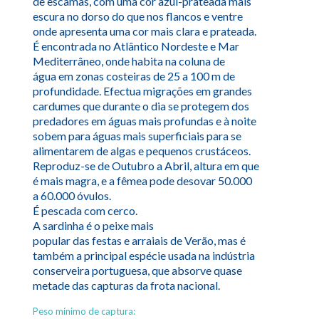
de escamas, com uma cor azul-prateada mais
escura no dorso do que nos flancos e ventre
onde apresenta uma cor mais clara e prateada.
É encontrada no Atlântico Nordeste e Mar
Mediterrâneo, onde habita na coluna de
água em zonas costeiras de 25 a 100 m de
profundidade. Efectua migrações em grandes
cardumes que durante o dia se protegem dos
predadores em águas mais profundas e à noite
sobem para águas mais superficiais para se
alimentarem de algas e pequenos crustáceos.
Reproduz-se de Outubro a Abril, altura em que
é mais magra, e a fêmea pode desovar 50.000
a 60.000 óvulos.
É pescada com cerco.
A sardinha é o peixe mais
popular das festas e arraiais de Verão, mas é
também a principal espécie usada na indústria
conserveira portuguesa, que absorve quase
metade das capturas da frota nacional.
Peso mínimo de captura: