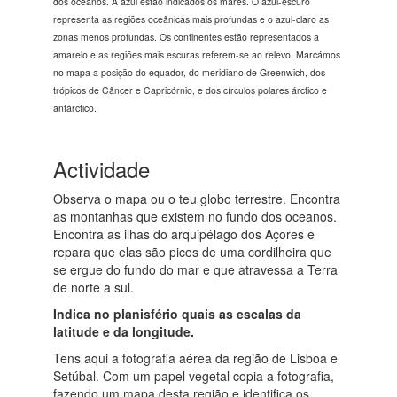
dos oceanos. A azul estão indicados os mares. O azul-escuro
representa as regiões oceânicas mais profundas e o azul-claro as
zonas menos profundas. Os continentes estão representados a
amarelo e as regiões mais escuras referem-se ao relevo. Marcámos
no mapa a posição do equador, do meridiano de Greenwich, dos
trópicos de Câncer e Capricórnio, e dos círculos polares árctico e
antárctico.
Actividade
Observa o mapa ou o teu globo terrestre. Encontra
as montanhas que existem no fundo dos oceanos.
Encontra as ilhas do arquipélago dos Açores e
repara que elas são picos de uma cordilheira que
se ergue do fundo do mar e que atravessa a Terra
de norte a sul.
Indica no planisfério quais as escalas da
latitude e da longitude.
Tens aqui a fotografia aérea da região de Lisboa e
Setúbal. Com um papel vegetal copia a fotografia,
fazendo um mapa desta região e identifica os