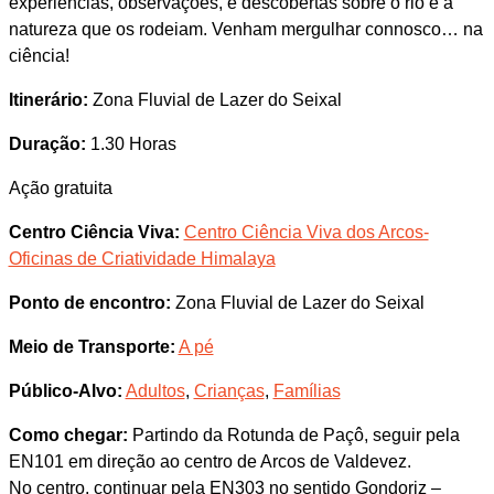
experiências, observações, e descobertas sobre o rio e a
natureza que os rodeiam. Venham mergulhar connosco… na
ciência!
Itinerário:
Zona Fluvial de Lazer do Seixal
Duração:
1.30 Horas
Ação gratuita
Centro Ciência Viva:
Centro Ciência Viva dos Arcos-
Oficinas de Criatividade Himalaya
Ponto de encontro:
Zona Fluvial de Lazer do Seixal
Meio de Transporte:
A pé
Público-Alvo:
Adultos
,
Crianças
,
Famílias
Como chegar:
Partindo da Rotunda de Paçô, seguir pela
EN101 em direção ao centro de Arcos de Valdevez.
No centro, continuar pela EN303 no sentido Gondoriz –