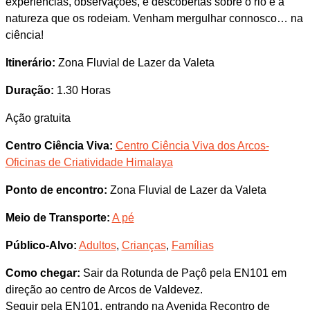
experiências, observações, e descobertas sobre o rio e a
natureza que os rodeiam. Venham mergulhar connosco… na
ciência!
Itinerário:
Zona Fluvial de Lazer da Valeta
Duração:
1.30 Horas
Ação gratuita
Centro Ciência Viva:
Centro Ciência Viva dos Arcos-
Oficinas de Criatividade Himalaya
Ponto de encontro:
Zona Fluvial de Lazer da Valeta
Meio de Transporte:
A pé
Público-Alvo:
Adultos
,
Crianças
,
Famílias
Como chegar:
Sair da Rotunda de Paçô pela EN101 em
direção ao centro de Arcos de Valdevez.
Seguir pela EN101, entrando na Avenida Recontro de