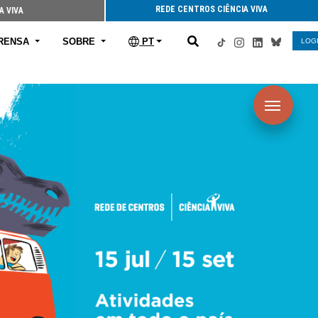
REDE CENTROS CIÊNCIA VIVA
A VIVA
RENSA
SOBRE
PT
LOG