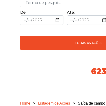
De:
Até:
TODAS AS AÇÕES
70
Home
>
Listagem de Ações
>
Saída de campo 