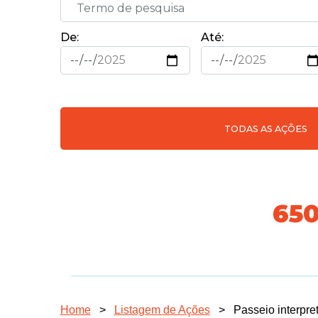
De:
Até:
TODAS AS AÇÕES
718
Home
>
Listagem de Ações
>
Passeio interpre