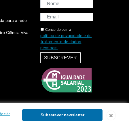
da para a rede
Concordo com a
ro Ciência Viva
política de privacidade e de
tratamento de dados
pessoais
SUBSCREVER
de e de
Subscrever newsletter