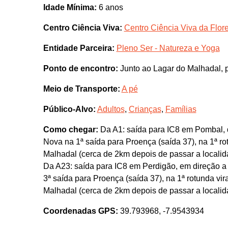
Idade Mínima:
6 anos
Centro Ciência Viva:
Centro Ciência Viva da Flor
Entidade Parceira:
Pleno Ser - Natureza e Yoga
Ponto de encontro:
Junto ao Lagar do Malhadal, p
Meio de Transporte:
A pé
Público-Alvo:
Adultos
,
Crianças
,
Famílias
Como chegar:
Da A1: saída para IC8 em Pombal, d
Nova na 1ª saída para Proença (saída 37), na 1ª ro
Malhadal (cerca de 2km depois de passar a localida
Da A23: saída para IC8 em Perdigão, em direção 
3ª saída para Proença (saída 37), na 1ª rotunda vi
Malhadal (cerca de 2km depois de passar a localida
Coordenadas GPS:
39.793968, -7.9543934