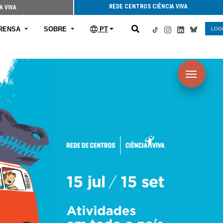
REDE CENTROS CIÊNCIA VIVA
A VIVA
RENSA
SOBRE
PT
LOG