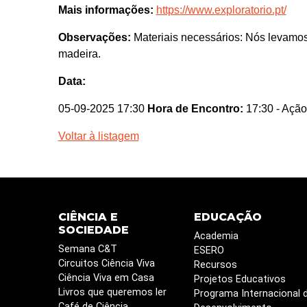
Mais informações:
https://www.exploratorio.pt/
Observações:
Materiais necessários: Nós levamo
madeira.
Data:
05-09-2025 17:30
Hora de Encontro:
17:30
- Ação
Voltar à listagem
CIÊNCIA E
EDUCAÇÃO
SOCIEDADE
Academia
Semana C&T
ESERO
Circuitos Ciência Viva
Recursos
Ciência Viva em Casa
Projetos Educativos
Livros que queremos ler
Programa Internacional 
Café de Ciência