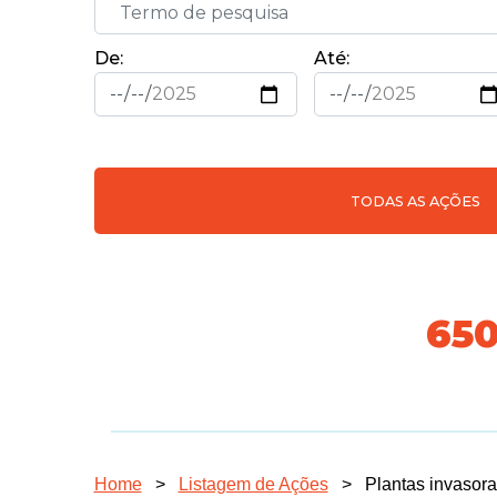
De:
Até:
TODAS AS AÇÕES
731
Home
>
Listagem de Ações
>
Plantas invasor