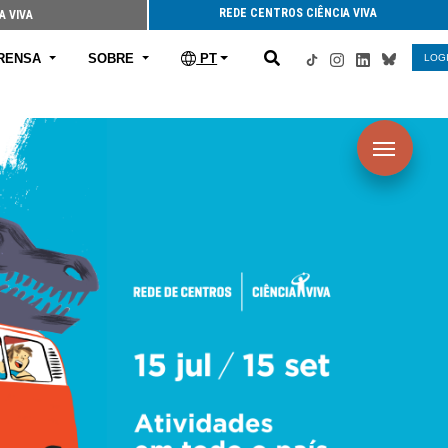
REDE CENTROS CIÊNCIA VIVA
A VIVA
RENSA
SOBRE
PT
LOG