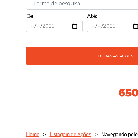
De:
Até:
TODAS AS AÇÕES
718
Home
>
Listagem de Ações
>
Navegando pelo 