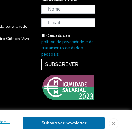
da para a rede
Concordo com a
ro Ciência Viva
política de privacidade e de
tratamento de dados
pessoais
SUBSCREVER
de e de
Subscrever newsletter