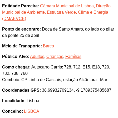
Entidade Parceira:
Câmara Municipal de Lisboa, Direção
Municipal de Ambiente, Estrutura Verde, Clima e Energia
(DMAEVCE)
Ponto de encontro:
Doca de Santo Amaro, do lado do pilar
da ponte 25 de abril
Meio de Transporte:
Barco
Público-Alvo:
Adultos
,
Crianças
,
Famílias
Como chegar:
Autocarro Carris: 728, 712, E15, E18, 720,
732, 738, 760
Comboio: CP Linha de Cascais, estação Alcântara - Mar
Coordenadas GPS:
38.69932709134, -9.1789375485687
Localidade:
Lisboa
Concelho:
LISBOA