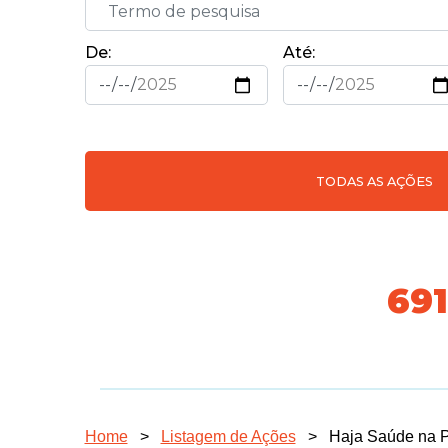
De:
Até:
TODAS AS AÇÕES
74
Home
>
Listagem de Ações
>
Haja Saúde na P