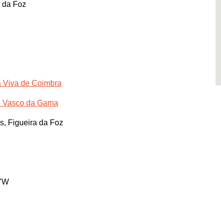
a da Foz
ia Viva de Coimbra
o Vasco da Gama
s, Figueira da Foz
6"W