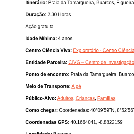
Itinerário:
Praia da Tamargueira, Buarcos, Figueir
Duração:
2.30 Horas
Ação gratuita
Idade Mínima:
4 anos
Centro Ciência Viva:
Exploratório - Centro Ciênc
Entidade Parceira:
CIVG – Centro de Investigaçã
Ponto de encontro:
Praia da Tamargueira, Buarco
Meio de Transporte:
A pé
Público-Alvo:
Adultos
,
Crianças
,
Famílias
Como chegar:
Coordenadas: 40°09'59"N, 8°52'5
Coordenadas GPS:
40.1664041, -8.8822159