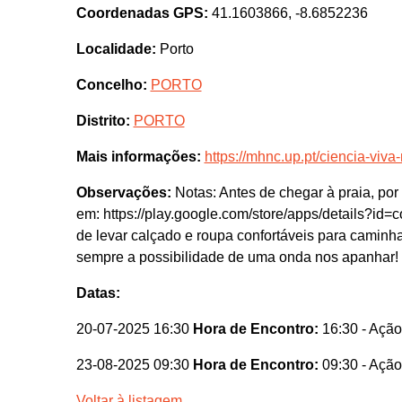
Coordenadas GPS:
41.1603866, -8.6852236
Localidade:
Porto
Concelho:
PORTO
Distrito:
PORTO
Mais informações:
https://mhnc.up.pt/ciencia-viva
Observações:
Notas: Antes de chegar à praia, por 
em: https://play.google.com/store/apps/details?
de levar calçado e roupa confortáveis para caminh
sempre a possibilidade de uma onda nos apanhar!
Datas:
20-07-2025 16:30
Hora de Encontro:
16:30
- Ação
23-08-2025 09:30
Hora de Encontro:
09:30
- Ação
Voltar à listagem