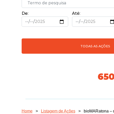
De:
Até:
TODAS AS AÇÕES
718
Home
>
Listagem de Ações
>
bioMARatona – q