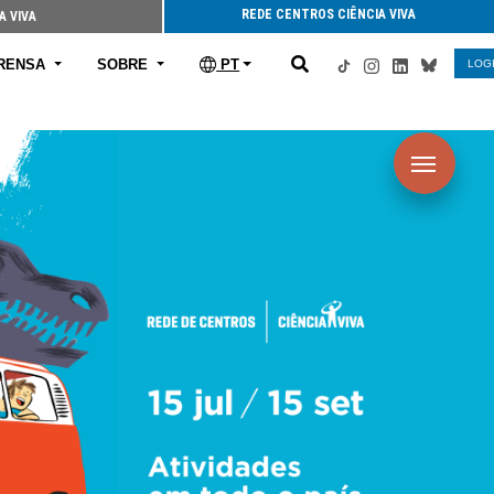
REDE CENTROS CIÊNCIA VIVA
A VIVA
RENSA
SOBRE
PT
LOG