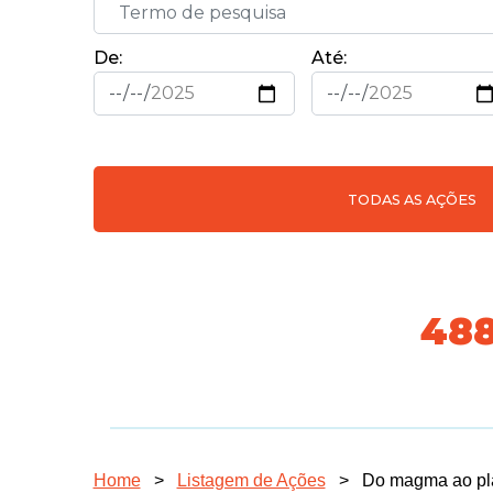
De:
Até:
TODAS AS AÇÕES
56
Home
>
Listagem de Ações
>
Do magma ao plá