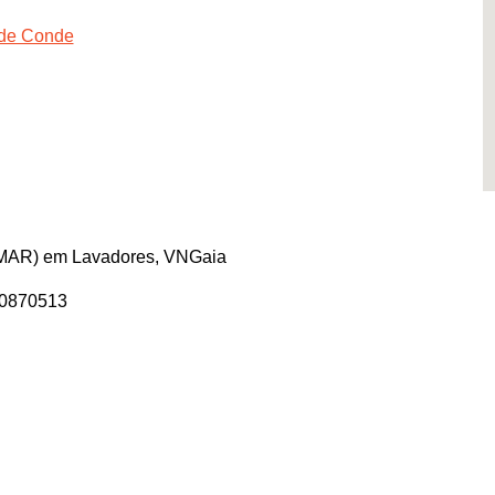
 de Conde
 AMAR) em Lavadores, VNGaia
30870513