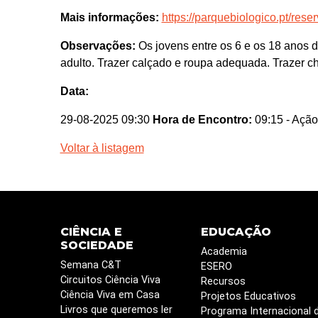
Mais informações:
https://parquebiologico.pt/rese
Observações:
Os jovens entre os 6 e os 18 anos
adulto. Trazer calçado e roupa adequada. Trazer ch
Data:
29-08-2025 09:30
Hora de Encontro:
09:15
- Ação
Voltar à listagem
CIÊNCIA E
EDUCAÇÃO
SOCIEDADE
Academia
Semana C&T
ESERO
Circuitos Ciência Viva
Recursos
Ciência Viva em Casa
Projetos Educativos
Livros que queremos ler
Programa Internacional 