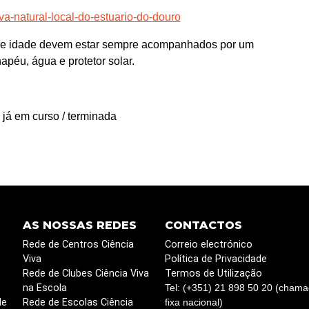
rva-natural-local-do-estuario-do-douro
 de idade devem estar sempre acompanhados por um
apéu, água e protetor solar.
 já em curso / terminada
AS NOSSAS REDES
CONTACTOS
Rede de Centros Ciência
Correio electrónico
Viva
Política de Privacidade
Rede de Clubes Ciência Viva
Termos de Utilização
na Escola
Tel: (+351) 21 898 50 20 (chama
de
Rede de Escolas Ciência
fixa nacional)