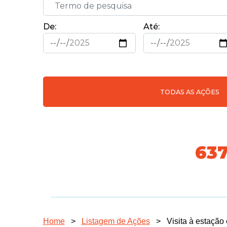
De:
Até:
TODAS AS AÇÕES
70
Home
>
Listagem de Ações
>
Visita à estação