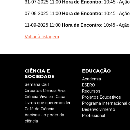
31-07-2025 11:00
Hora de Encontro:
10:45
- Ação
07-08-2025 11:00
Hora de Encontro:
10:45
- Ação
11-09-2025 11:00
Hora de Encontro:
10:45
- Ação
Voltar à listagem
CIÊNCIA E
EDUCAÇÃO
SOCIEDADE
Academia
Semana C&T
ESERO
Circuitos Ciência Viva
Recursos
Ciência Viva em Casa
Projetos Educativos
Livros que queremos ler
Programa Internacional 
Café de Ciência
Desenvolvimento
Vacinas - o poder da
Profissional
ciência