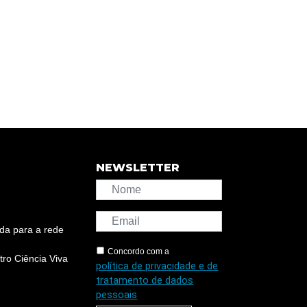
NEWSLETTER
da para a rede
Concordo com a
ro Ciência Viva
política de privacidade e de
tratamento de dados
pessoais