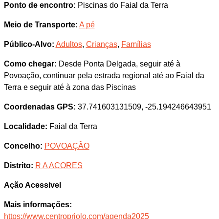
Ponto de encontro:
Piscinas do Faial da Terra
Meio de Transporte:
A pé
Público-Alvo:
Adultos
,
Crianças
,
Famílias
Como chegar:
Desde Ponta Delgada, seguir até à
Povoação, continuar pela estrada regional até ao Faial da
Terra e seguir até à zona das Piscinas
Coordenadas GPS:
37.741603131509, -25.194246643951
Localidade:
Faial da Terra
Concelho:
POVOAÇÃO
Distrito:
R A ACORES
Ação Acessivel
Mais informações:
https://www.centropriolo.com/agenda2025