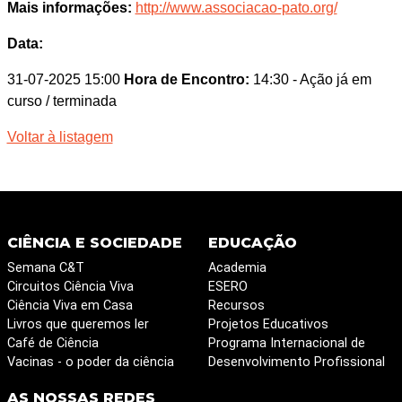
Mais informações:
http://www.associacao-pato.org/
Data:
31-07-2025 15:00
Hora de Encontro:
14:30
- Ação já em
curso / terminada
Voltar à listagem
CIÊNCIA E SOCIEDADE
EDUCAÇÃO
Semana C&T
Academia
Circuitos Ciência Viva
ESERO
Ciência Viva em Casa
Recursos
Livros que queremos ler
Projetos Educativos
Café de Ciência
Programa Internacional de
Vacinas - o poder da ciência
Desenvolvimento Profissional
AS NOSSAS REDES