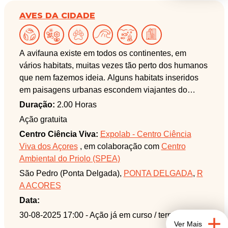
AVES DA CIDADE
A avifauna existe em todos os continentes, em
vários habitats, muitas vezes tão perto dos humanos
que nem fazemos ideia. Alguns habitats inseridos
em paisagens urbanas escondem viajantes do
mundo. Venha explorar esses habitats costeiros de
Duração:
2.00 Horas
Ponta Delgada.
Ação gratuita
Centro Ciência Viva:
Expolab - Centro Ciência
Viva dos Açores
, em colaboração com
Centro
Ambiental do Priolo (SPEA)
São Pedro (Ponta Delgada),
PONTA DELGADA
,
R
A ACORES
Data:
30-08-2025 17:00
- Ação já em curso / terminada
Ver Mais