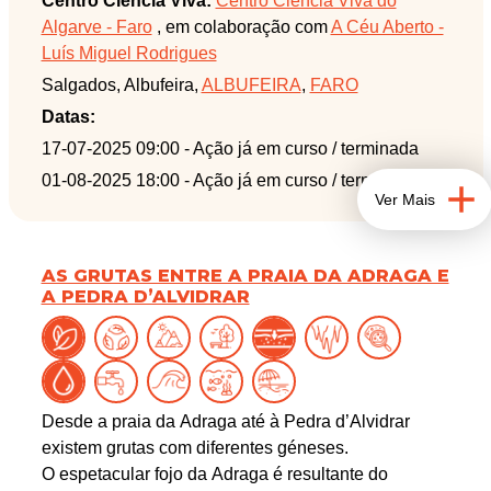
Centro Ciência Viva:
Centro Ciência Viva do
venha connosco descobrir as espécies mais
Algarve - Faro
, em colaboração com
A Céu Aberto -
comuns (e, quem sabe, até alguma raridade!) que
Luís Miguel Rodrigues
existem no concelho de Albufeira.
Salgados, Albufeira,
ALBUFEIRA
,
FARO
Esta atividade decorre na área protegida Reserva
Datas:
Natural proposta da Lagoa dos Salgados.
17-07-2025 09:00
- Ação já em curso / terminada
01-08-2025 18:00
- Ação já em curso / terminada
Ver Mais
AS GRUTAS ENTRE A PRAIA DA ADRAGA E
A PEDRA D’ALVIDRAR
Desde a praia da Adraga até à Pedra d’Alvidrar
existem grutas com diferentes géneses.
O espetacular fojo da Adraga é resultante do