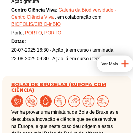
Ação gratuita
vento de norte, típico da região, desempenha um
Centro Ciência Viva:
Galeria da Biodiversidade -
papel fundamental na manutenção destas
Centro Ciência Viva
, em colaboração com
comunidades, ao promover a descida da
BIOPOLIS/CIBIO-InBIO
temperatura da água, como sabem todos os que, no
Porto,
PORTO
,
PORTO
Verão, tentam mergulhar nestas águas.
Datas:
Nesta atividade, convidamos os participantes a
20-07-2025 16:30
- Ação já em curso / terminada
colaborar com cientistas do grupo Coastalwarming
23-08-2025 09:30
- Ação já em curso / terminada
do BIOPOLIS (CIBIO-InBIO) e a submeter
Ver Mais
observações da vida marinha na zona entremarés
através da aplicação MINKA. Num percurso pela
Praia do Homem do Leme, vamos identificar
BOLAS DE BRUXELAS (EUROPA COM
CIÊNCIA)
espécies típicas desta zona, explorar a interligação
entre o clima e a biodiversidade e ainda discutir as
principais ameaças que estes ecossistemas
Venha provar uma miniatura de Bola de Bruxelas e
enfrentam. Juntem-se a nós e contribua para a
descubra a inovação e ciência que se desenvolve
investigação em curso no BIOPOLIS (CIBIO-InBIO)
na Europa, e que neste caso deu origem a estas
fazendo um registo fotográfico das várias espécies