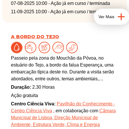
07-08-2025 10:00
- Ação já em curso / terminada
11-09-2025 10:00
- Ação já em curso / terminada
Ver Mais
A BORDO DO TEJO
Passeio pela zona do Mouchão da Póvoa, no
estuário do Tejo, a bordo da falua Esperança, uma
embarcação típica deste rio. Durante a visita serão
abordados, entre outros, temas ambientais,
nomeadamente acerca da importância ecológica do
Duração:
2.30 Horas
estuário do Tejo e o papel que este ecossistema
Ação gratuita
desempenha para as suas comunidades biológicas
Centro Ciência Viva:
Pavilhão do Conhecimento -
de flora e fauna. Poderá verificar-se observação de
Centro Ciência Viva
, em colaboração com
Câmara
várias espécies de aves.
Municipal de Lisboa, Direção Municipal de
Ambiente, Estrutura Verde, Clima e Energia