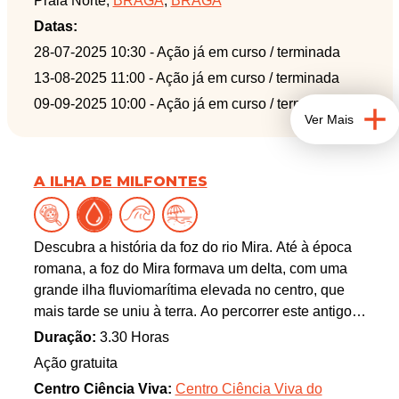
Praia Norte,
BRAGA
,
BRAGA
A atividade pretende levar os participantes a
observar os afloramentos rochosos e, através desta
Datas:
observação, a entenderem de que forma a Terra
28-07-2025 10:30
- Ação já em curso / terminada
evoluiu nos últimos milhões de anos. Poderão ainda
13-08-2025 11:00
- Ação já em curso / terminada
observar, nestes afloramentos, indícios da
09-09-2025 10:00
- Ação já em curso / terminada
biodiversidade do oceano Rheic.
Ver Mais
Todos os participantes deverão levar vestuário e
calçado adequado, chapéu e água. Caso queiram,
poderão levar binóculos e máquina fotográfica.
A ILHA DE MILFONTES
Informamos que o cancelamento da atividade está
dependente das condições meteorológicas. O ponto
de encontro é junto ao local e a equipa responsável
Descubra a história da foz do rio Mira. Até à época
vai estar facilmente identificável, a aguardar pelos
romana, a foz do Mira formava um delta, com uma
participantes. As atividades da Ciência Viva no
grande ilha fluviomarítima elevada no centro, que
Verão em Rede são destinadas às famílias, não
mais tarde se uniu à terra. Ao percorrer este antigo
existindo a possibilidade de participação de
percurso circular pela antiga ilha de maré, poderá
Duração:
3.30 Horas
menores sem a supervisão de um adulto.
conhecer o antigo sistema de defesa da barra do
Ação gratuita
Mira contra corsários e piratas marítimos no século
Centro Ciência Viva:
Centro Ciência Viva do
XVII. Fique também a saber mais sobre a