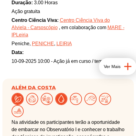
auxílio de lupas binoculares, poderemos observar
Duração:
3.00 Horas
detalhadamente a morfologia das espécies mais
Ação gratuita
abundantes. Juntem-se a nós!
Centro Ciência Viva:
Centro Ciência Viva do
Alviela - Carsoscópio
, em colaboração com
MARE -
IPLeiria
Peniche,
PENICHE
,
LEIRIA
Data:
10-09-2025 10:00
- Ação já em curso / terminada
Ver Mais
ALÉM DA COSTA
Na atividade os participantes terão a oportunidade
de embarcar no Observatório I e conhecer o trabalho