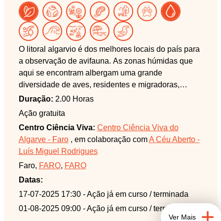
O litoral algarvio é dos melhores locais do país para
a observação de avifauna. As zonas húmidas que
aqui se encontram albergam uma grande
diversidade de aves, residentes e migradoras,
facilmente observáveis a partir dos pontos por nós
Duração:
2.00 Horas
selecionados. Se tem interesse, ou mesmo só
Ação gratuita
curiosidade, por estes extraordinários animais,
Centro Ciência Viva:
Centro Ciência Viva do
venha connosco descobrir as espécies mais
Algarve - Faro
, em colaboração com
A Céu Aberto -
comuns (e, quem sabe, até alguma raridade!) que
Luís Miguel Rodrigues
existem no concelho de Faro.
Faro,
FARO
,
FARO
Esta atividade decorre na área protegida Parque
Datas:
Natural da Ria Formosa.
17-07-2025 17:30
- Ação já em curso / terminada
01-08-2025 09:00
- Ação já em curso / terminada
Ver Mais