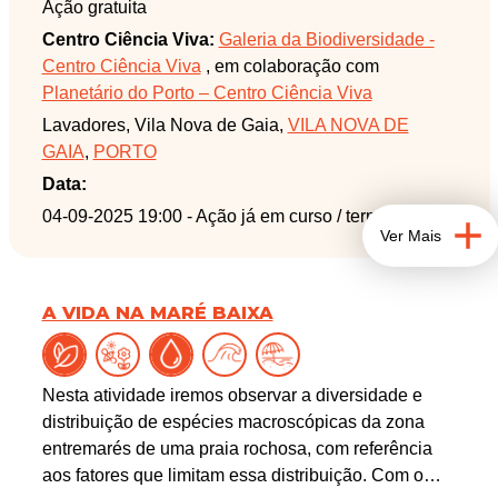
furna inundada do Fundão dos Roxos Pretos e a
Ação gratuita
antes do sol se pôr, num percurso pedestre pela
enigmática piscina do Tanque da Moura.
Centro Ciência Viva:
Galeria da Biodiversidade -
Praia de Lavadores ao longo do qual poderemos
Centro Ciência Viva
, em colaboração com
conhecer e distinguir o tipo de rochas existentes e
Planetário do Porto – Centro Ciência Viva
os seus agentes modeladores. Enquanto a noite não
Lavadores, Vila Nova de Gaia,
VILA NOVA DE
chega, vamos examinar o solo em busca de
GAIA
,
PORTO
micrometeoritos. E quando a noite chegar vamos
observar os céus: usando telescópios, poderemos
Data:
ver algumas estrelas duplas, enxames, nebulosas,
04-09-2025 19:00
- Ação já em curso / terminada
Ver Mais
entre outros.
Esta atividade resulta de uma parceria do Planetário
do Porto – Centro Ciência Viva com a Galeria da
A VIDA NA MARÉ BAIXA
Biodiversidade – Centro Ciência Viva do Museu de
História Natural e da Ciência da Universidade do
Porto.
Nesta atividade iremos observar a diversidade e
distribuição de espécies macroscópicas da zona
entremarés de uma praia rochosa, com referência
aos fatores que limitam essa distribuição. Com o