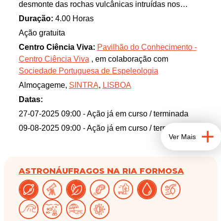
desmonte das rochas vulcânicas intruídas nos
calcários.
Duração:
4.00 Horas
A gruta da Pedra d’Alvidrar constitui um conjunto de
Ação gratuita
galerias abertas ao longo das camadas muito
Centro Ciência Viva:
Pavilhão do Conhecimento -
inclinadas.
Centro Ciência Viva
, em colaboração com
Sociedade Portuguesa de Espeleologia
Almoçageme,
SINTRA
,
LISBOA
Datas:
27-07-2025 09:00
- Ação já em curso / terminada
09-08-2025 09:00
- Ação já em curso / terminada
Ver Mais
ASTRONÁUFRAGOS NA RIA FORMOSA