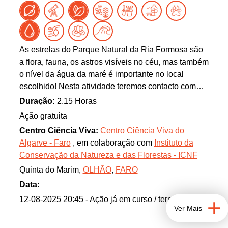
As estrelas do Parque Natural da Ria Formosa são
a flora, fauna, os astros visíveis no céu, mas também
o nível da água da maré é importante no local
escolhido! Nesta atividade teremos contacto com
todos estes, começando pelos sons das aves, e
Duração:
2.15 Horas
terminando nas visões pelo telescópio. Faremos um
Ação gratuita
breve percurso a pé até ao Moinho de Maré onde a
Centro Ciência Viva:
Centro Ciência Viva do
observação astronómica noturna se realizará.
Algarve - Faro
, em colaboração com
Instituto da
Poderemos vir a ver ou ouvir mais provavelmente
Conservação da Natureza e das Florestas - ICNF
melros, mochos, morcegos, e aves limícolas. Entre o
Quinta do Marim,
OLHÃO
,
FARO
Sol se pôr e Saturno nascer, poderemos observar
Lua, enxames de estrelas, nebulosas, entre outros.
Data:
12-08-2025 20:45
- Ação já em curso / terminada
Ver Mais
Esta ação decorre na área protegida Parque Natural
da Ria Formosa.