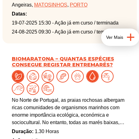
Angeiras,
MATOSINHOS
,
PORTO
projeto europeu ANERIS (https://aneris.eu/) e
desenvolvida em Portugal pelo grupo
Datas:
CoastalWarming do CIBIO/BIOPOLIS.
19-07-2025 15:30
- Ação já em curso / terminada
Como participar?
24-08-2025 09:30
- Ação já em curso / terminada
Basta descarregar a aplicação MINKA e registar-se
Ver Mais
na plataforma (https://minka-sdg.org/). Depois, é só
começar a fotografar a vida marinha (e não só) e
partilhar as observações com a comunidade.
BIOMARATONA – QUANTAS ESPÉCIES
CONSEGUE REGISTAR ENTREMARÉS?
O processo é muito simples: o essencial é ter uma
foto com localização, onde o animal, planta ou alga
esteja claramente visível. Se não souberem
identificar o organismo, poderão ser identificadas
pela comunidade MINKA mais tarde.
No Norte de Portugal, as praias rochosas albergam
ricas comunidades de organismos marinhos com
enorme importância ecológica, económica e
sociocultural. No entanto, todas as marés baixas,
esses organismos marinhos têm de suportar a
Duração:
1.30 Horas
exposição a condições ambientais adversas. O