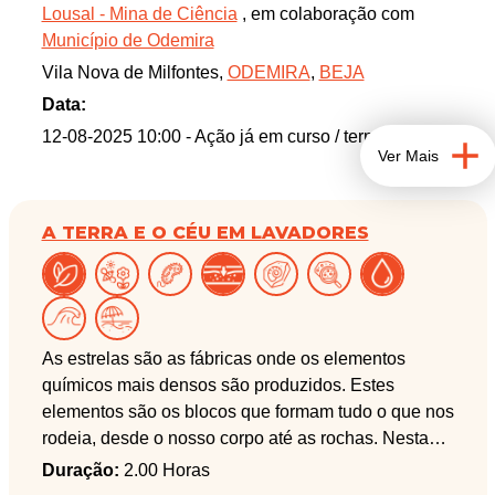
Lousal - Mina de Ciência
, em colaboração com
perigosidade da barra do Mira, responsável por
Município de Odemira
inúmeros naufrágios desde a antiguidade, e observe
Vila Nova de Milfontes,
ODEMIRA
,
BEJA
vestígios arqueológicos da época romana, bem
como um concheiro da idade do gelo, composto por
Data:
restos de conchas de moluscos marinhos de
12-08-2025 10:00
- Ação já em curso / terminada
Ver Mais
espécies há muito desaparecidas das nossas
águas. Estes vestígios revelam como as alterações
climáticas transformaram profundamente a vida das
A TERRA E O CÉU EM LAVADORES
populações litorais há cerca de 10 mil anos. Durante
o percurso, poderá ainda explorar a zona intertidal
da formação rochosa da Pedra da Foz, onde
habitam diversos organismos marinhos — como
caranguejos, algas e outros seres adaptados às
As estrelas são as fábricas onde os elementos
poças de maré — e conhecer as suas fascinantes
químicos mais densos são produzidos. Estes
estratégias de sobrevivência. E, por fim, deixe-se
elementos são os blocos que formam tudo o que nos
envolver pela lenda da moura encantada e do seu
rodeia, desde o nosso corpo até as rochas. Nesta
ciumento marido homem-peixe. Se tiver coragem,
atividade vamos conhecer a paisagem geológica e
Duração:
2.00 Horas
visite as suas misteriosas moradas subaquáticas: a
os céus de Lavadores. A aventura começa ainda