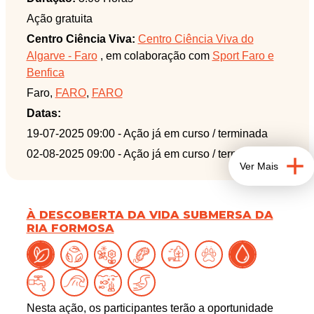
MÍNIMO DE EXPERIÊNCIA EM CANOAGEM.
Ação gratuita
Esta atividade conta com o apoio do Sport Faro e
Centro Ciência Viva:
Centro Ciência Viva do
Benfica e decorre na área protegida Parque Natural
Algarve - Faro
, em colaboração com
Sport Faro e
da Ria Formosa.
Benfica
Faro,
FARO
,
FARO
Datas:
19-07-2025 09:00
- Ação já em curso / terminada
02-08-2025 09:00
- Ação já em curso / terminada
Ver Mais
À DESCOBERTA DA VIDA SUBMERSA DA
RIA FORMOSA
Nesta ação, os participantes terão a oportunidade