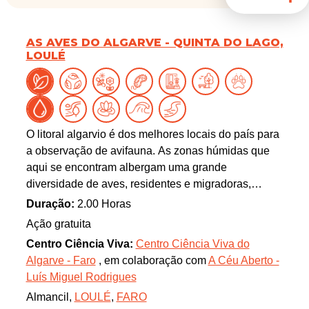
AS AVES DO ALGARVE - QUINTA DO LAGO,
LOULÉ
O litoral algarvio é dos melhores locais do país para
a observação de avifauna. As zonas húmidas que
aqui se encontram albergam uma grande
diversidade de aves, residentes e migradoras,
facilmente observáveis a partir dos pontos por nós
Duração:
2.00 Horas
selecionados. Se tem interesse, ou mesmo só
Ação gratuita
curiosidade, por estes extraordinários animais,
Centro Ciência Viva:
Centro Ciência Viva do
venha connosco descobrir as espécies mais
Algarve - Faro
, em colaboração com
A Céu Aberto -
comuns (e, quem sabe, até alguma raridade!) que
Luís Miguel Rodrigues
existem no concelho de Loulé.
Almancil,
LOULÉ
,
FARO