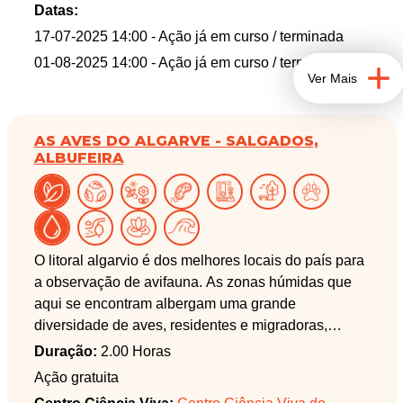
Esta atividade decorre na área protegida Parque
Datas:
Natural da Ria Formosa e na área do Aspirante a
17-07-2025 14:00
- Ação já em curso / terminada
Geoparque Mundial da UNESCO, Geoparque
01-08-2025 14:00
- Ação já em curso / terminada
Algarvensis.
Ver Mais
AS AVES DO ALGARVE - SALGADOS,
ALBUFEIRA
O litoral algarvio é dos melhores locais do país para
a observação de avifauna. As zonas húmidas que
aqui se encontram albergam uma grande
diversidade de aves, residentes e migradoras,
facilmente observáveis a partir dos pontos por nós
Duração:
2.00 Horas
selecionados. Se tem interesse, ou mesmo só
Ação gratuita
curiosidade, por estes extraordinários animais,