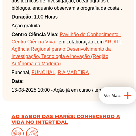
dos técnicos de investigação, oceanógrafos e
biólogos, enquanto observam a orografia da costa
sul da ilha da Madeira. Estes técnicos realizam
Duração:
1.00 Horas
estudos sobre o mar da Madeira, uma região
Ação gratuita
conhecida pela sua biodiversidade, e durante esta
Centro Ciência Viva:
Pavilhão do Conhecimento -
atividade, vão explicar como utilizam alguns
Centro Ciência Viva
, em colaboração com
ARDITI -
equipamentos, como sonares para mapear o fundo
Agência Regional para o Desenvolvimento da
do mar e sensores para medir a qualidade da água.
Investigação, Tecnologia e Inovação (Região
Haverá ainda a possibilidade de observar a fauna
Autónoma da Madeira)
marinha que possa aparecer durante a atividade.
Funchal,
FUNCHAL
,
R A MADEIRA
Juntem-se a nós nesta atividade sobre investigação
Data:
científica e pela conservação do oceano!
13-08-2025 10:00
- Ação já em curso / terminada
Ver Mais
Ação realizada em colaboração com o Observatório
Oceânico da Madeira. Os menores devem estar
acompanhados por um adulto.
AO SABOR DAS MARÉS: CONHECENDO A
VIDA NO INTERTIDAL