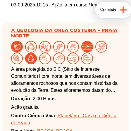
03-09-2025 10:15
- Ação já em curso / terminada
Ver Mais
A GEOLOGIA DA ORLA COSTEIRA – PRAIA
NORTE
A área protegida do SIC (Sítio de Interesse
Comunitário) litoral norte, tem diversas áreas de
afloramentos rochosos que nos contam histórias da
evolução da Terra. Estes afloramentos datam do
paleozoico, quando o nosso território era muito
Duração:
2.00 Horas
diferente daquilo que hoje observamos. Nestas
Ação gratuita
zonas tínhamos um oceano primitivo, onde
Centro Ciência Viva:
Planetário - Casa da Ciência
atualmente podem ser observadas diversas
de Braga
formações geológicas desse período.