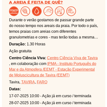
A AREIA É FEITA DE QUÊ?
Durante o verão gostamos de passar grande parte
do nosso tempo nos areais da praia. Por todo o país,
temos praias com areias com diferentes
granulometrias e cores - mas terão todas a mesma
constituição? Nesta atividade os participantes
Duração:
1.30 Horas
poderão observar e analisar diferentes amostras de
Ação gratuita
areia, verificar qual a constituição das diferentes
Centro Ciência Viva:
Centro Ciência Viva de Tavira
areias que constituem os nossos areais, e não só.
, em colaboração com
IPMA - Instituto Português do
Esta atividade é dinamizada em parceria com o
Mar e da Atmosfera /EEMT - Estação Experimental
IPMA - Instituto Português do Mar e da Atmosfera e
de Moluscicultura de Tavira (EEMT)
a EEMT - Estação Experimental de Moluscicultura
Tavira,
TAVIRA
,
FARO
de Tavira.
Datas:
17-07-2025 10:00
- Ação já em curso / terminada
28-07-2025 10:00
- Ação já em curso / terminada