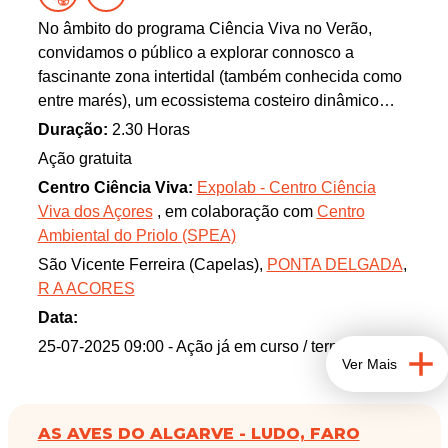
No âmbito do programa Ciência Viva no Verão,
convidamos o público a explorar connosco a
fascinante zona intertidal (também conhecida como
entre marés), um ecossistema costeiro dinâmico
onde a vida resiste entre a terra e o mar.
Duração:
2.30 Horas
Ação gratuita
Centro Ciência Viva:
Expolab - Centro Ciência
Viva dos Açores
, em colaboração com
Centro
Ambiental do Priolo (SPEA)
São Vicente Ferreira (Capelas),
PONTA DELGADA
,
R A ACORES
Data:
25-07-2025 09:00
- Ação já em curso / terminada
Ver Mais
AS AVES DO ALGARVE - LUDO, FARO