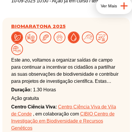
10-09-2025 10:00
- Ação já em curso / terminada
são afetadas pela decida e subida das marés.
Ver Mais
BIOMARATONA 2025
Este ano, voltamos a organizar saídas de campo
para continuar a incentivar os cidadãos a partilhar
as suas observações de biodiversidade e contribuir
para projetos de investigação científica. Estas
saídas integram-se no projeto BioMARatona, um
Duração:
1.30 Horas
evento inspirado nos BioBlitzes, mas com uma
Ação gratuita
duração alargada (entre maio e outubro). Durante
Centro Ciência Viva:
Centro Ciência Viva de Vila
este período, queremos promover a submissão
de Conde
, em colaboração com
CIBIO Centro de
contínua e autónoma de observações de
Investigação em Biodiversidade e Recursos
biodiversidade na plataforma MINKA por parte dos
Genéticos
participantes. Esta atividade é financiada pelo