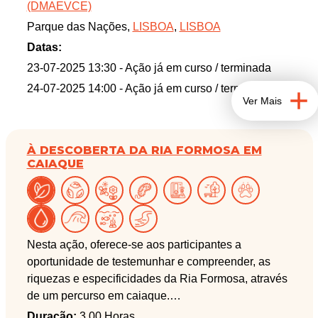
(DMAEVCE)
Parque das Nações,
LISBOA
,
LISBOA
Datas:
23-07-2025 13:30
- Ação já em curso / terminada
24-07-2025 14:00
- Ação já em curso / terminada
Ver Mais
À DESCOBERTA DA RIA FORMOSA EM
CAIAQUE
Nesta ação, oferece-se aos participantes a
oportunidade de testemunhar e compreender, as
riquezas e especificidades da Ria Formosa, através
de um percurso em caiaque.
IDADE MÍNIMA: 14 ANOS. É NECESSÁRIO UM
Duração:
3.00 Horas