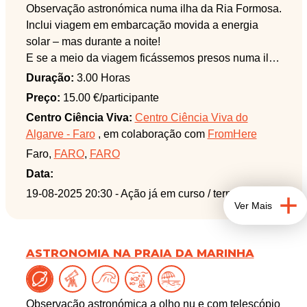
Observação astronómica numa ilha da Ria Formosa.
Inclui viagem em embarcação movida a energia
solar – mas durante a noite!
E se a meio da viagem ficássemos presos numa ilha
deserta, sem iluminação pública, sem tuk-tuks e sem
Duração:
3.00 Horas
lojas de bússolas? Como nos orientaríamos para
Preço:
15.00 €/participante
regressar a terra?
Centro Ciência Viva:
Centro Ciência Viva do
Esta atividade explora este cenário e decorre na
Algarve - Faro
, em colaboração com
FromHere
área protegida Parque Natural da Ria Formosa.
Faro,
FARO
,
FARO
Atenção: Pagamentos não reembolsáveis, exceto se
devido a cancelamento da organização.
Data:
Atividade sujeita a alteração ou cancelamento
19-08-2025 20:30
- Ação já em curso / terminada
Ver Mais
devido a condições meteorológicas que impeçam
navegação ou observação.
Para o seu vestuário tenha em consideração:
ASTRONOMIA NA PRAIA DA MARINHA
Durante a entrada e saída do barco na ilha há
grande probabilidade de molhar pés e pernas,
caminharemos em cima de areia, e poderemos
Observação astronómica a olho nu e com telescópio
encontrar mosquitos.