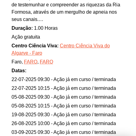
de testemunhar e compreender as riquezas da Ria
Formosa, através de um mergulho de apneia nos
seus canais.
Serão levados, de barco, desde a Câmara Municipal
Duração:
1.00 Horas
de Faro até a um ilhote onde o monitor irá explicar
Ação gratuita
um pouco sobre a Ria Formosa e todo o seu
Centro Ciência Viva:
Centro Ciência Viva do
ambiente. Se seguida, serão entregues barbatanas
Algarve - Faro
e óculos de mergulho, e o monitor será o vosso guia
Faro,
FARO
,
FARO
na área circundante.
Os participantes precisam de saber nadar!
Datas:
22-07-2025 09:30
- Ação já em curso / terminada
Esta atividade conta com o apoio da Câmara
22-07-2025 10:15
- Ação já em curso / terminada
Municipal de Faro, através da Unidade de Praias e
05-08-2025 09:30
- Ação já em curso / terminada
Utilização Marítima de Faro.
05-08-2025 10:15
- Ação já em curso / terminada
19-08-2025 09:30
- Ação já em curso / terminada
26-08-2025 10:00
- Ação já em curso / terminada
03-09-2025 09:30
- Ação já em curso / terminada