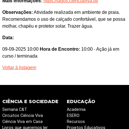
Mais informações:
https://lagos.cienciaviva.pt/
Observações:
Atividade realizada em ambiente de praia.
Recomendamos o uso de calçado confortável, que se possa
molhar, chapéu e protetor solar. Trazer água.
Data:
09-09-2025 10:00
Hora de Encontro:
10:00
- Ação já em
curso / terminada
Voltar à listagem
CIÊNCIA E SOCIEDADE
EDUCAÇÃO
Semana C&T
Academia
Circuitos Ciência Viva
ESERO
Ciência Viva em Casa
Recursos
Livros que queremos ler
Projetos Educativos