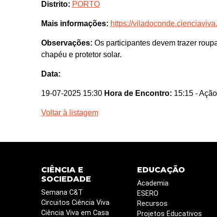
Distrito:
PORTO
Mais informações:
https://viladoconde.cienciaviva.
Observações:
Os participantes devem trazer roup
chapéu e protetor solar.
Data:
19-07-2025 15:30
Hora de Encontro:
15:15
- Ação
Voltar à listagem
CIÊNCIA E
EDUCAÇÃO
SOCIEDADE
Academia
Semana C&T
ESERO
Circuitos Ciência Viva
Recursos
Ciência Viva em Casa
Projetos Educativos