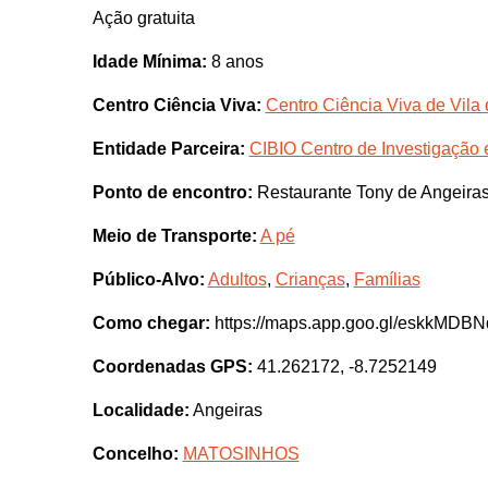
Ação gratuita
Idade Mínima:
8 anos
Centro Ciência Viva:
Centro Ciência Viva de Vila
Entidade Parceira:
CIBIO Centro de Investigação
Ponto de encontro:
Restaurante Tony de Angeira
Meio de Transporte:
A pé
Público-Alvo:
Adultos
,
Crianças
,
Famílias
Como chegar:
https://maps.app.goo.gl/eskkMDB
Coordenadas GPS:
41.262172, -8.7252149
Localidade:
Angeiras
Concelho:
MATOSINHOS