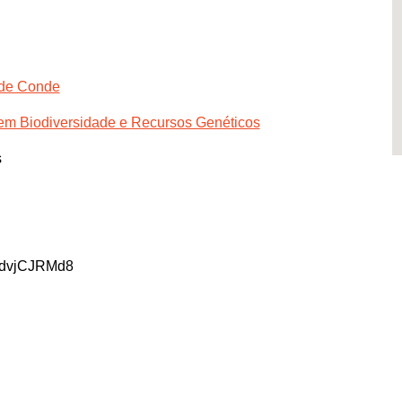
 de Conde
 em Biodiversidade e Recursos Genéticos
s
NdvjCJRMd8