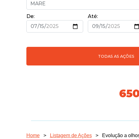
De:
Até:
TODAS AS AÇÕES
718
Home
>
Listagem de Ações
>
Evolução a olhos