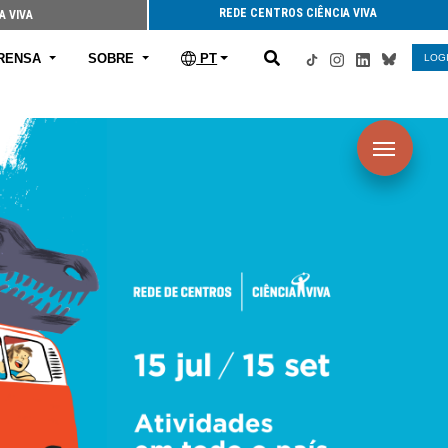
REDE CENTROS CIÊNCIA VIVA
A VIVA
RENSA
SOBRE
PT
LOG