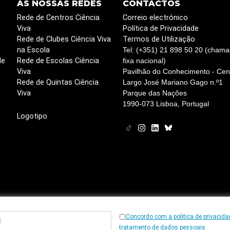
AS NOSSAS REDES
CONTACTOS
Rede de Centros Ciência
Correio electrónico
Viva
Política de Privacidade
Rede de Clubes Ciência Viva
Termos de Utilização
na Escola
Tel: (+351) 21 898 50 20 (chama
de
Rede de Escolas Ciência
fixa nacional)
Viva
Pavilhão do Conhecimento - Cent
Rede de Quintas Ciência
Largo José Mariano Gago n.º1
Viva
Parque das Nações
1990-073 Lisboa, Portugal
Logotipo
Concordo com a politica de privacida
© 1997
-2026, Ciência Viva
tratamento de dados pessoais