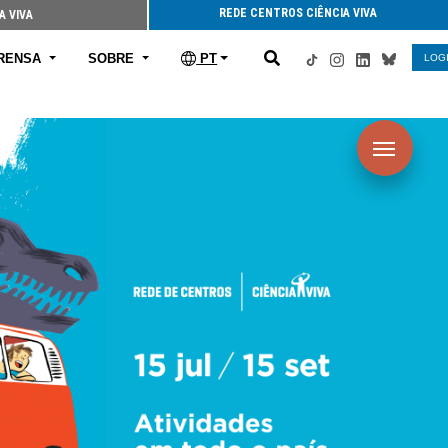
REDE CENTROS CIÊNCIA VIVA
A VIVA
RENSA
SOBRE
PT
LOG