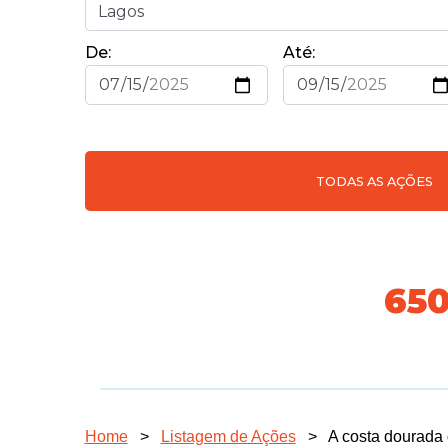
De:
Até:
TODAS AS AÇÕES
718
Home
>
Listagem de Ações
>
A costa dourada 