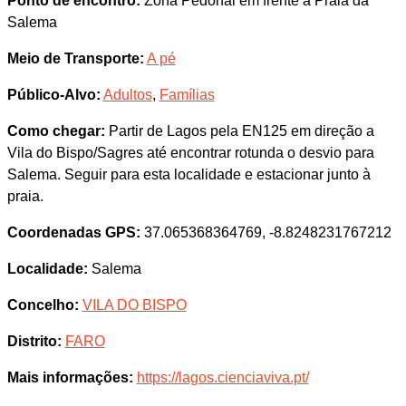
Ponto de encontro:
Zona Pedonal em frente à Praia da
Salema
Meio de Transporte:
A pé
Público-Alvo:
Adultos
,
Famílias
Como chegar:
Partir de Lagos pela EN125 em direção a
Vila do Bispo/Sagres até encontrar rotunda o desvio para
Salema. Seguir para esta localidade e estacionar junto à
praia.
Coordenadas GPS:
37.065368364769, -8.8248231767212
Localidade:
Salema
Concelho:
VILA DO BISPO
Distrito:
FARO
Mais informações:
https://lagos.cienciaviva.pt/