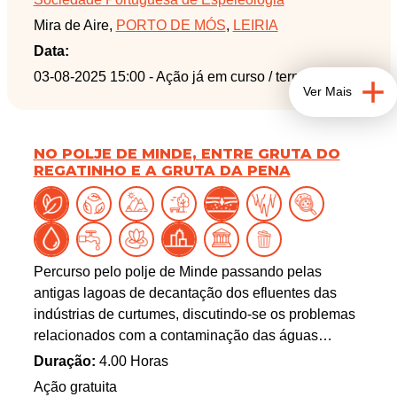
sistema de captação de água instalado no seu
Mira de Aire,
PORTO DE MÓS
,
LEIRIA
interior.
Data:
03-08-2025 15:00
- Ação já em curso / terminada
Ver Mais
NO POLJE DE MINDE, ENTRE GRUTA DO
REGATINHO E A GRUTA DA PENA
Percurso pelo polje de Minde passando pelas
antigas lagoas de decantação dos efluentes das
indústrias de curtumes, discutindo-se os problemas
relacionados com a contaminação das águas
subterrâneas da região. Segue-se a visita em
Duração:
4.00 Horas
direção à gruta do Regatinho, uma das nascentes
Ação gratuita