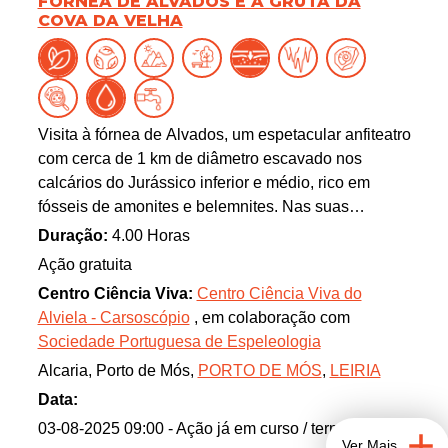
FÓRNEA DE ALVADOS E A GRUTA DA
COVA DA VELHA
Visita à fórnea de Alvados, um espetacular anfiteatro
com cerca de 1 km de diâmetro escavado nos
calcários do Jurássico inferior e médio, rico em
fósseis de amonites e belemnites. Nas suas
vertentes existem várias nascentes temporárias.
Duração:
4.00 Horas
Iremos visitar uma das mais elevadas, onde a água
Ação gratuita
brota da gruta da Cova da Velha após os períodos
Centro Ciência Viva:
Centro Ciência Viva do
de maior pluviosidade.
Alviela - Carsoscópio
, em colaboração com
Sociedade Portuguesa de Espeleologia
Alcaria, Porto de Mós,
PORTO DE MÓS
,
LEIRIA
Data:
03-08-2025 09:00
- Ação já em curso / terminada
Ver Mais