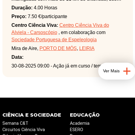
quais 600 m estão abertos ao público e serão
Duração:
4.00 Horas
percorridos nesta visita, acompanhados por
Preço:
7.50 €/participante
Espelólogos.
Centro Ciência Viva:
Centro Ciência Viva do
Alviela - Carsoscópio
, em colaboração com
A gruta da Pena e da Contenda, já no polje de
Sociedade Portuguesa de Espeleologia
Minde, fazem também parte deste sistema de grutas
Mira de Aire,
PORTO DE MÓS
,
LEIRIA
e serão também visitadas.
Data:
Adultos - 7,50 €
30-08-2025 09:00
- Ação já em curso / terminada
Ver Mais
Crianças (5 ao 11 anos) - 5,00 €
CIÊNCIA E SOCIEDADE
EDUCAÇÃO
Semana C&T
Academia
Circuitos Ciência Viva
ESERO