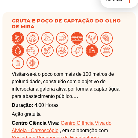
GRUTA E POÇO DE CAPTAÇÃO DO OLHO
DE MIRA
Visitar-se-á o poço com mais de 100 metros de
profundidade, construído com o objetivo de
intersectar a galeria ativa por forma a captar água
para abastecimento público.
Duração:
4.00 Horas
Seguidamente, na gruta do Olho de Mira, será
Ação gratuita
explicada a estruturação das circulações
Centro Ciência Viva:
Centro Ciência Viva do
subterrâneas na região e será visitada uma parte da
Alviela - Carsoscópio
, em colaboração com
gruta que ainda contém elementos do antigo
Sociedade Portuguesa de Espeleologia