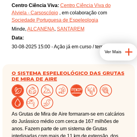
que contribui para as cheias periódicas do polje de
Centro Ciência Viva:
Centro Ciência Viva do
Minde, continuando a visita até as grutas da
Alviela - Carsoscópio
, em colaboração com
Contenda e da Pena. No regresso, visita-se o
Sociedade Portuguesa de Espeleologia
sumidouro da Pousia dos Algares cujas águas se
Minde,
ALCANENA
,
SANTAREM
perdem naquele local antes do nível da água no
polje subir.
Data:
30-08-2025 15:00
- Ação já em curso / terminada
Ver Mais
Esta atividade decorre na área protegida Parque
Natural das Serras de Aire e Candeeiros.
O SISTEMA ESPELEOLÓGICO DAS GRUTAS
DE MIRA DE AIRE
As Grutas de Mira de Aire formaram-se em calcários
do Jurássico médio com cerca de 167 milhões de
anos. Fazem parte de um sistema de Grutas
interligadas com mais de 11 km de extensão, dos