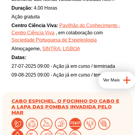
calcários.
Duração:
4.00 Horas
A gruta da Pedra d’Alvidrar constitui um conjunto de
Ação gratuita
galerias abertas ao longo das camadas muito
Centro Ciência Viva:
Pavilhão do Conhecimento -
inclinadas.
Centro Ciência Viva
, em colaboração com
Sociedade Portuguesa de Espeleologia
Almoçageme,
SINTRA
,
LISBOA
Datas:
27-07-2025 09:00
- Ação já em curso / terminada
09-08-2025 09:00
- Ação já em curso / terminada
Ver Mais
CABO ESPICHEL, O FOCINHO DO CABO E
A LAPA DAS POMBAS INVADIDA PELO
MAR