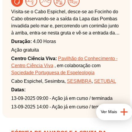
Visita-se o Cabo Espichel, desce-se ao Focinho do
Cabo observando-se a saída da Lapa das Pombas
invadida pelo mar e, percorrendo um corrimão junto
à arriba, entra-se nesta gruta e vê-se a entrada da
Furna dos Segredos.
Duração:
4.00 Horas
Ação gratuita
Centro Ciência Viva:
Pavilhão do Conhecimento -
Centro Ciência Viva
, em colaboração com
Sociedade Portuguesa de Espeleologia
Cabo Espichel, Sesimbra,
SESIMBRA
,
SETUBAL
Datas:
13-09-2025 09:00
- Ação já em curso / terminada
13-09-2025 14:00
- Ação já em curso / terminada
Ver Mais