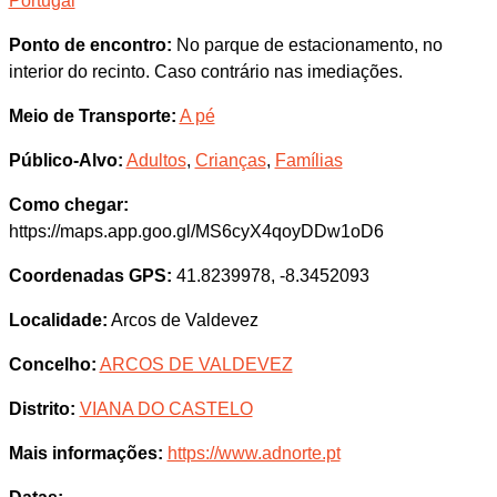
Portugal
Ponto de encontro:
No parque de estacionamento, no
interior do recinto. Caso contrário nas imediações.
Meio de Transporte:
A pé
Público-Alvo:
Adultos
,
Crianças
,
Famílias
Como chegar:
https://maps.app.goo.gl/MS6cyX4qoyDDw1oD6
Coordenadas GPS:
41.8239978, -8.3452093
Localidade:
Arcos de Valdevez
Concelho:
ARCOS DE VALDEVEZ
Distrito:
VIANA DO CASTELO
Mais informações:
https://www.adnorte.pt