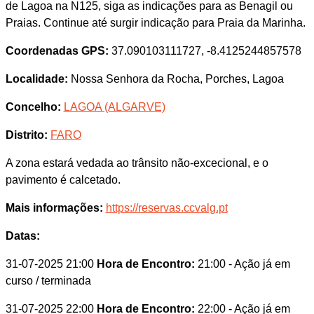
de Lagoa na N125, siga as indicações para as Benagil ou
Praias. Continue até surgir indicação para Praia da Marinha.
Coordenadas GPS:
37.090103111727, -8.4125244857578
Localidade:
Nossa Senhora da Rocha, Porches, Lagoa
Concelho:
LAGOA (ALGARVE)
Distrito:
FARO
A zona estará vedada ao trânsito não-excecional, e o
pavimento é calcetado.
Mais informações:
https://reservas.ccvalg.pt
Datas:
31-07-2025 21:00
Hora de Encontro:
21:00
- Ação já em
curso / terminada
31-07-2025 22:00
Hora de Encontro:
22:00
- Ação já em