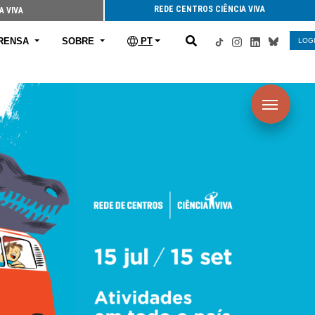
REDE CENTROS CIÊNCIA VIVA
A VIVA
RENSA
SOBRE
PT
LOG