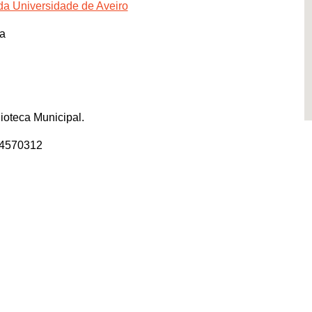
da Universidade de Aveiro
ia
ioteca Municipal.
64570312