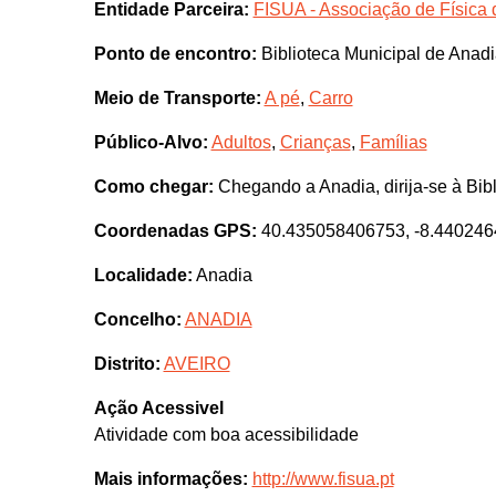
Entidade Parceira:
FISUA - Associação de Física 
Ponto de encontro:
Biblioteca Municipal de Anad
Meio de Transporte:
A pé
,
Carro
Público-Alvo:
Adultos
,
Crianças
,
Famílias
Como chegar:
Chegando a Anadia, dirija-se à Bibl
Coordenadas GPS:
40.435058406753, -8.44024
Localidade:
Anadia
Concelho:
ANADIA
Distrito:
AVEIRO
Ação Acessivel
Atividade com boa acessibilidade
Mais informações:
http://www.fisua.pt