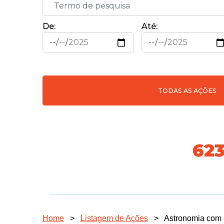
De:
Até:
TODAS AS AÇÕES
718
Home
>
Listagem de Ações
>
Astronomia com 