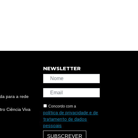
NEWSLETTER
da para a rede
Concordo com a
ro Ciência Viva
política de privacidade e de
tratamento de dados
pessoais
SUBSCREVER